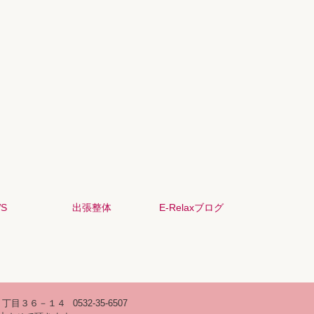
S
出張整体
E-Relaxブログ
４丁目３６－１４
0532-35-6507