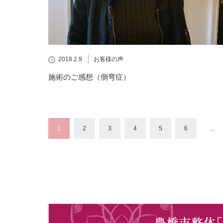
2018.2.9
お客様の声
施術のご感想（側弯症）
1
2
3
4
5
6
…