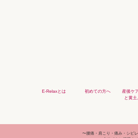
E-Relaxとは
初めての方へ
産後ケ
と黄土
〜腰痛・肩こり・痛み・シビレ