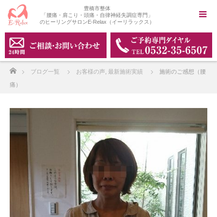
豊橋市整体
「腰痛・肩こり・頭痛・自律神経失調症専門」
のヒーリングサロンE-Relax（イーリラックス）
ホーム
ブログ一覧
お客様の声
,
最新施術実績
施術のご感想（腰
痛）