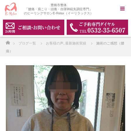
豊橋市整体
「腰痛・肩こり・頭痛・自律神経失調症専門」
のヒーリングサロンE-Relax（イーリラックス）
ホーム
ブログ一覧
お客様の声
,
最新施術実績
施術のご感想（腰
痛）