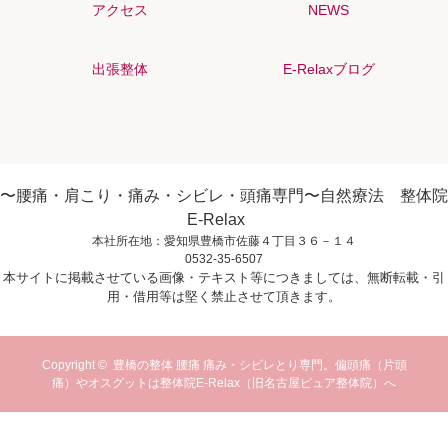
アクセス
NEWS
出張整体
E-Relaxブログ
〜腰痛・肩こり・痛み・シビレ・頭痛専門〜自然療法 整体院
E-Relax
本社所在地：愛知県豊橋市佐藤４丁目３６－１４
0532-35-6507
本サイトに掲載させている画像・テキスト等につきましては、無断転載・引
用・借用等は堅く禁止させて頂きます。
Copyright ©
豊橋の整体 腰痛 痛み・シビレとり専門。偏頭痛（片頭
痛）やオスグットは整体院E-Relax（旧名古屋ピュア整体院）へ