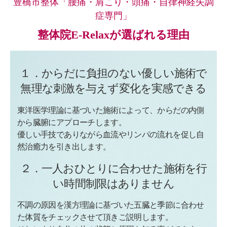
豊橋市整体「腰痛・肩こり・頭痛・自律神経失調
症専門」
整体院E-Relaxが選ばれる理由
１．からだに負担のない優しい施術で
無理な刺激を与えず変化を実感できる
東洋医学理論に基づいた施術によって、からだの内側
から臓腑にアプローチします。
優しい手技でありながら血流やリンパの流れを促し自
然治癒力を引き出します。
２．一人おひとりに合わせた施術を行
い時間制限はありません
不調の原因を漢方理論に基づいた五臓と季節に合わせ
た体質をチェックさせて頂きご説明します。