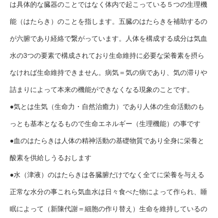
は具体的な臓器のことではなく体内で起こっている５つの生理機
能（はたらき）のことを指します。五臓のはたらきを補助するの
が六腑であり経絡で繋がっています。人体を構成する成分は気血
水の3つの要素で構成されており生命維持に必要な栄養素を摂ら
なければ生命維持できません。病気＝気の病であり、気の滞りや
詰まりによって本来の機能ができなくなる現象のことです。
●気とは生気（生命力・自然治癒力）であり人体の生命活動のも
っとも基本となるもので生命エネルギー（生理機能）の事です
●血のはたらきは人体の精神活動の基礎物質であり全身に栄養と
酸素を供給しうるおします
●水（津液）のはたらきは各臓腑だけでなく全てに栄養を与える
正常な水分の事これら気血水は日々食べた物によって作られ、睡
眠によって（新陳代謝＝細胞の作り替え）生命を維持しているの