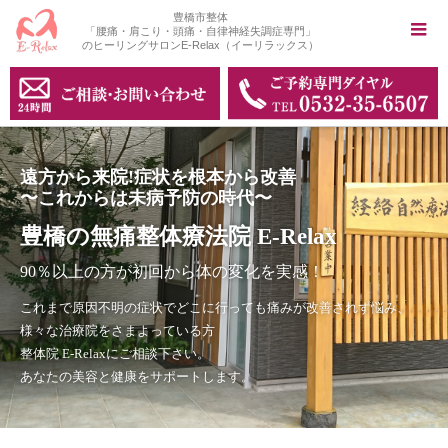
豊橋市整体
「腰痛・肩こり・頭痛・自律神経失調症専門」
のヒーリングサロンE-Relax（イーリラックス）
遠方から来院!症状を根本から改善
〜これからは未病予防の時代〜
豊橋の無痛整体療法院 E-Relax
90％以上の方が初回から体の変化を実感！
これまで原因不明の症状でどこに行っても痛みが改善されず悩み、
様々な治療院をさまよっている方
整体院 E-Relaxにご相談下さい。
あなたの美容と健康をサポートします。