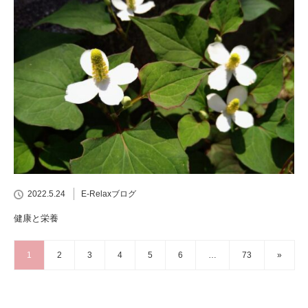
2022.5.24
E-Relaxブログ
健康と栄養
1
2
3
4
5
6
…
73
»