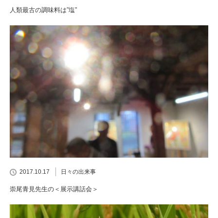
人類最古の調味料は”塩”
2017.10.17
日々の出来事
崇尾青見先生の＜展示講話会＞