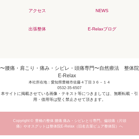
アクセス
NEWS
出張整体
E-Relaxブログ
〜腰痛・肩こり・痛み・シビレ・頭痛専門〜自然療法 整体院
E-Relax
本社所在地：愛知県豊橋市佐藤４丁目３６－１４
0532-35-6507
本サイトに掲載させている画像・テキスト等につきましては、無断転載・引
用・借用等は堅く禁止させて頂きます。
Copyright ©
豊橋の整体 腰痛 痛み・シビレとり専門。偏頭痛（片頭
痛）やオスグットは整体院E-Relax（旧名古屋ピュア整体院）へ