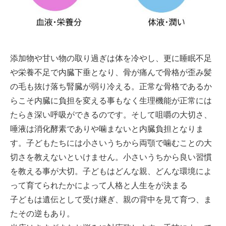
添加物や甘い物の取り過ぎは体を冷やし、更に睡眠不足
や栄養不足で内臓下垂となり、骨が痛んで骨格が歪み髪
の毛も抜け落ち腎臓が弱り冷える。正常な骨格であるか
らこそ内臓に負担を変える事もなく生理機能が正常には
たらき深い呼吸ができるのです。そして
咀嚼の大切さ、
唾液は消化酵素でありや噛まないと内臓負担となりま
す。子どもたちには小さいうちから両顎で噛むことの大
切さを教えないといけません。小さいうちから良い習慣
を教える事が大切。子どもはどんな親、どんな環境によ
って育てられたかによって人格と人生をが決まる
子どもは遺伝として受け継ぎ、親の背中を見て育つ、ま
たその逆もあり。