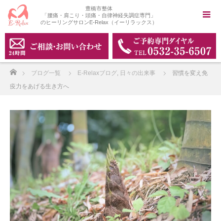
豊橋市整体
「腰痛・肩こり・頭痛・自律神経失調症専門」
のヒーリングサロンE-Relax（イーリラックス）
ホーム
ブログ一覧
E-Relaxブログ
,
日々の出来事
習慣を変え免
疫力をあげる生き方へ