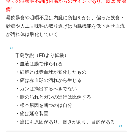
全ての症状や不調は内臓からのサインであり、癌は”食源
病”
暴飲暴食や咀嚼不足は内臓に負担をかけ、偏った飲食・
砂糖や人工甘味料の取り過ぎは内臓機能を低下させ血流
が汚れ体は酸化していく
千島学説（FBより転載）
・血液は腸で作られる
・細胞とは赤血球が変化したもの
・癌は赤血球の汚れから生じる
・ガンは摘出するべきでない
・腸の汚れとガンの進行は比例する
・根本原因を断つのは自分
・癌は延命装置
・癌にも原因があり、働きがあり、目的がある