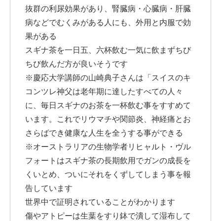
抜群の利尿効果があり、腎臓病・心臓病・肝臓
病などでむくみがある人にも、外用と内服で効
果がある
スギナ茶を一日五、六杯飲む一気に飲まずちび
ちび飲んだ方が良いそうです
※慶応大学講師の山崎典子さんは「スイスのキ
コンツレ神父は老年期に達したすべての人々
に、毎日スギナのお茶を一杯飲む事をすすめて
います。これでリウマチや関節炎、神経痛とお
さらばでき健康な人生を全うする事ができる
※オーストラリアの生物学者リヒャルト・ヴル
フォートはスギナ茶の長期飲用でガンの成長を
くいとめ、ついにそれをくずしてしまう事を報
告しています
世界中で証明されていることがわかります
傷やアトピーは生葉をすり鉢で潰して湿布して