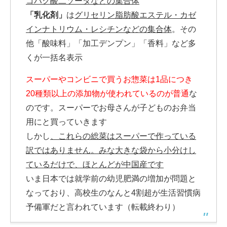
コハク酸二ソーダなどの集合体
「乳化剤」
は
グリセリン脂肪酸エステル・カゼ
インナトリウム・レシチンなどの集合体
。その
他「酸味料」「加工デンプン」「香料」など多
くが一括名表示
スーパーやコンビニで買うお惣菜は1品につき
20種類以上の添加物が使われているのが普通
な
のです。スーパーでお母さんが子どものお弁当
用にと買っていきます
しかし
、これらの総菜はスーパーで作っている
訳ではありません。みな大きな袋から小分けし
ているだけで、ほとんどが中国産です
いま日本では就学前の幼児肥満の増加が問題と
なっており、高校生のなんと4割超が生活習慣病
予備軍だと言われています（転載終わり）