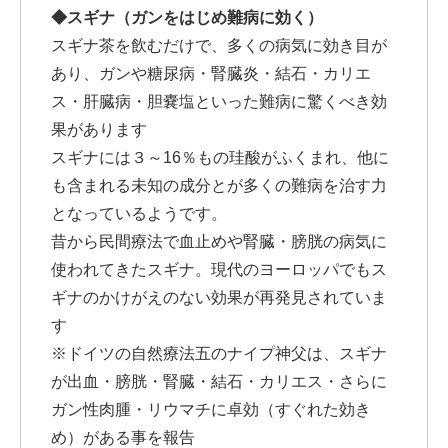
◆スギナ（ガンをはじめ難病に効く）
スギナ茶を飲むだけで、多くの病気に効き目が
あり、ガンや糖尿病・腎臓炎・結石・カリエ
ス・肝臓病・胆嚢塩といった難病に驚くべき効
果があります
スギナには３～16％もの珪酸がふくまれ、他に
も含まれる未知の成分とが多くの難病を治す力
となっているようです。
昔から民間療法で血止めや腎臓・膀胱の病気に
使われてきたスギナ。現代のヨーロッパでもス
ギナのかけがえのない効果が再発見されていま
す
※ドイツの自然療法五のナイプ神父は、スギナ
が出血・膀胱・腎臓・結石・カリエス・さらに
ガン性肉腫・リウマチに卓効（すぐれた効き
め）がある事を報告