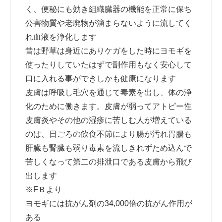
く、便秘にも効き組織臓器の機能を正常に保ち
公害物質や老廃物が溜まらないように流してく
れ血液を浄化します
昔は野草は身近にありケガをした時にヨモギを
使ったりしていたはずで副作用もなく安心して
口に入れる事ができしかも健康になります
皮膚は呼吸し毛穴を通じて毒素を出し、体の浄
化のために働きます。皮膚が弱ってアトピー性
皮膚炎やその他の湿疹に苦しむ人が増えている
のは、日ごろの飲食不節により腸が汚れ胃腸も
肝臓も腎臓も弱り毒素を流しきれずため込んで
苦しくなって第二の排泄口である皮膚から飛び
出します
※FＢより
ヨモギには抗がん剤の34,000倍の抗がん作用が
ある