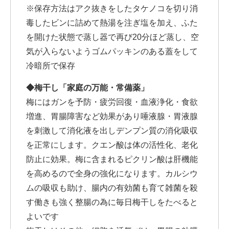
※保存方法はアク抜きをしたタケノコを切り消
毒したビンに詰めて熱湯を注ぎ塩を加え、ふた
を開けた状態で蒸し器で再び20分ほど蒸し、空
気が入らないようゴムパッキンのある蓋をして
冷暗所で保存
◆梅干し「家庭の万能・常備薬」
梅にはガンを予防・疲労回復・血液浄化・食欲
増進、胃腸障害など効果があり唾液腺・胃液腺
を刺激して消化液を出しデンプン質の消化吸収
を正常にします。クエン酸は体の活性化、老化
防止に効果。梅に含まれるピクリン酸は肝機能
を高めるので全身の強化になります。カルシウ
ムの吸収も助け、腸内の有効菌も育て雑菌を殺
す働きも強く整腸の為に毎日梅干しをたべると
よいです