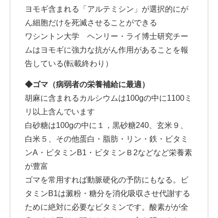
ヨモギ含まれる「アルテミシン」が選択的にが
ん細胞だけを死滅させることができる
ワシントン大学 ヘンリー・ライ博士研究チー
ムはヨモギに強力な抗がん作用があることを報
告している(転載終わり）
◆ゴマ（病弱者の栄養補給に最適）
胡麻に含まれるカルシウムは100gの中に1100ミ
リ以上含んでいます
白砂糖は100gの中に１，黒砂糖240、玄米９、
白米５、その他蛋白・脂肪・リン・鉄・ビタミ
ンA・ビタミンB1・ビタミンＢ2などなど栄養素
が豊富
ゴマを常用すれば動脈硬化の予防にもなる。ビ
タミンB1は澱粉・糖分を消化吸収させ代謝する
ために絶対に必要なビタミンです。酸素がが全