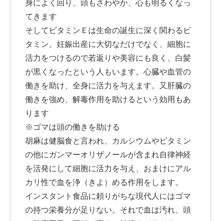
身によく回り、頭もさわやか、心も明るくなっ
てきます
そしてビタミンＥは生命の誕生に深く関わるビ
タミン。妊娠出産に大切なだけでなく、細胞に
活力をつけるので若返りや美容にも良く、白髪
が黒くなったという人もいます。心臓や血管の
働きを助け、全身に活力を与えます。又肝臓の
働きを強め、解毒作用を助けるという効用もあ
ります
※ゴマは頭の働きを助ける
胡麻は健脳食と言われ、カルシウムやビタミン
の他にガンマーオリザノールが含まれ自律神経
を活発にして細胞に活力を与え、おまけにアル
カリ性で血を浄（きよ）める作用をします。
インスタント食品に頼りがちな現代人にはゴマ
の持つ栄養分が足りない。それで血は汚れ、頭