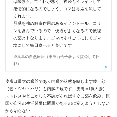
は酸素不足で回転が悪く、神経もイライラして
感情的になるのでしょう。ゴマは毒素を流して
くれます。
肝臓を強め解毒作用のあるイノシトール、コリ
ンを含んでいるので、便通がよくなるので便秘
の薬ともなります。ゴマはすりごまにしてゴマ
塩にして毎日食べると良いです
※薬草の自然療法（東洋百合子著より抜粋して転
載）
皮膚は最大の臓器であり内臓の状態を映し出す鏡、顔
（色・ツヤ・ハリ）も内臓の鏡です。皮膚＝肺(大腸）
ストレスやどこかしら不調があればすぐに薬を飲み、原
因が自分の生活習慣に問題があるのに変えようとしない
から治らない