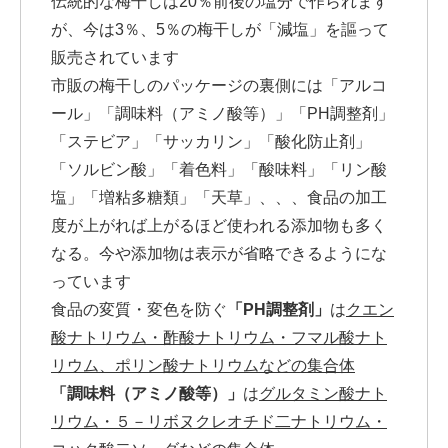
伝統的な梅干しは20％前後の塩分で作られます
が、今は3％、5％の梅干しが「減塩」を謳って
販売されています
市販の梅干しのパッケージの裏側には「アルコ
ール」「調味料（アミノ酸等）」「PH調整剤」
「ステビア」「サッカリン」「酸化防止剤」
「ソルビン酸」「着色料」「酸味料」「リン酸
塩」「増粘多糖類」「天草」、、、食品の加工
度が上がれば上がるほど使われる添加物も多く
なる。今や添加物は表示が省略できるようにな
っています
食品の変質・変色を防ぐ
「PH調整剤」
は
クエン
酸ナトリウム・酢酸ナトリウム・フマル酸ナト
リウム、ポリン酸ナトリウムなどの集合体
「調味料（アミノ酸等）」
は
グルタミン酸ナト
リウム・５－リボヌクレオチド二ナトリウム・