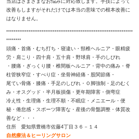
当店はさまざまなお悩みに対応致します。手技によって
改善もしますがそれだけでは本当の意味での根本改善に
はなりません。
********************************************************************
********
頭痛・首痛・むち打ち・寝違い・頸椎ヘルニア・眼精疲
労・肩こり・四十肩・五十肩・野球肩・手のしびれ
・腰痛・ぎっくり腰・椎間板ヘルニア・背中の痛み・脊
柱管狭窄症・すべり症・坐骨神経痛・股関節痛・
尾てい骨痛・膝痛・手足のしびれ・Ｏ脚強制・足のむく
み・オスグッド・半月板損傷・更年期障害・側弯症
冷え性・生理痛・生理不順・不眠症・メニエール・便
秘・倦怠感・スポーツ障害な・産後の骨盤調整・体質改
善など・・・
住所 愛知県豊橋市佐藤4丁目３６－１４
自然療法＆ヒーリングサロン