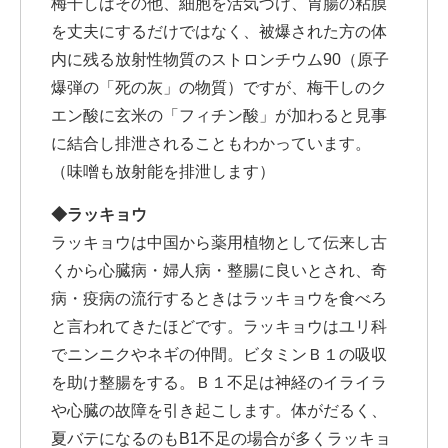
梅干しはその他、細胞を活気づけ、胃腸の粘膜
を丈夫にするだけではなく、被爆された方の体
内に残る放射性物質のストロンチウム90（原子
爆弾の「死の灰」の物質）ですが、梅干しのク
エン酸に玄米の「フィチン酸」が加わると見事
に結合し排泄されることもわかっています。
（味噌も放射能を排泄します）
◆ラッキョウ
ラッキョウは中国から薬用植物として伝来し古
くから心臓病・婦人病・整腸に良いとされ、奇
病・疫病の流行するときはラッキョウを食べろ
と言われてきたほどです。ラッキョウはユリ科
でニンニクやネギの仲間。ビタミンＢ１の吸収
を助け整腸をする。Ｂ１不足は神経のイライラ
や心臓の故障を引き起こします。体がだるく、
夏バテになるのもB1不足の場合が多くラッキョ