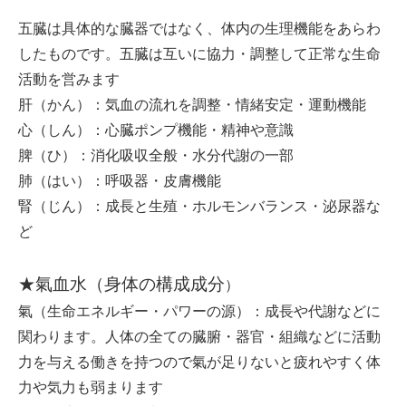
五臓は具体的な臓器ではなく、体内の生理機能をあらわ
したものです。五臓は互いに協力・調整して正常な生命
活動を営みます
肝（かん）：気血の流れを調整・情緒安定・運動機能
心（しん）：心臓ポンプ機能・精神や意識
脾（ひ）：消化吸収全般・水分代謝の一部
肺（はい）：呼吸器・皮膚機能
腎（じん）：成長と生殖・ホルモンバランス・泌尿器な
ど
★氣血水（身体の構成成分
）
氣（生命エネルギー・パワーの源）：成長や代謝などに
関わります。人体の全ての臓腑・器官・組織などに活動
力を与える働きを持つので氣が足りないと疲れやすく体
力や気力も弱まります