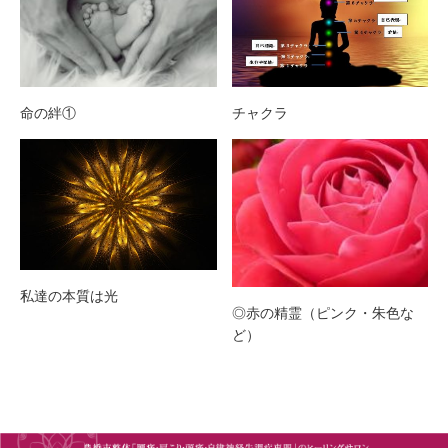
命の絆①
チャクラ
私達の本質は光
◎赤の精霊（ピンク・朱色な
ど）