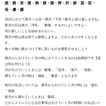
腹・腕・肩・腋・胸・腰・腿・脚・肘・膝・脂・筋・
骨・膚・膿
28日にかけて新月⇒上弦⇒満月⇒下弦⇒新月と繰り返しますね。
新月の日は体の「浄化」「解毒」するのによいですよ～
何か新しいことを始めるのもいい。
満月の時は体は何でも吸収しますよ。だから太りやすくなりま
す。
食べる物に氣をつけて体に良いものを吸収させましょう
満月から欠けていく月の時にダイエットするのは効果的です【逆
は気を付けよう】
月が欠けていくときには「解毒」「洗浄」「発汗」「発散」
満ちていく月の時は「補給」「吸収」となります
毎日の生活については、満月からかけていく月の時には「放出」
「発散」
新月から満ちていくときは「吸収」
だからストレスとなる仕事等は欠けていく月の時期にやればいい