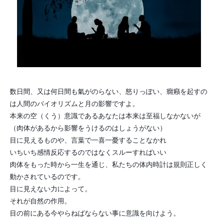
数日間、又は何日間も氣がのらない、怒りっぽい、癇癪を起すの
は人間のバイオリズムと月の影響ですよ。
本来の空（くう）意識であるあなたは本来は至福しなかないが
（肉体があるから影響をうけるのはしょうがない）
目に見えるものや、言葉で一喜一憂することなかれ
いちいち感情反応するのではなくスルーすればいい
肉体をもった時から一生を通じ、私たちの体内時計は規則正しく
動かされているのです。
目に見えない力によって。
それが自然の作用。
目の前にある今やらねばならない事に意識を向けよう。