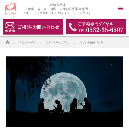
豊橋市整体
「腰痛・肩こり・頭痛・自律神経失調症専門」
のヒーリングサロンE-Relax（イーリラックス）
ホーム
ブログ一覧
スピリチュアル
月の神秘的な力