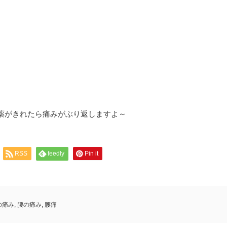
薬がきれたら痛みがぶり返しますよ～
RSS
feedly
Pin it
の痛み
,
腰の痛み
,
腰痛