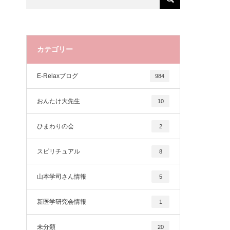
カテゴリー
E-Relaxブログ
984
おんたけ大先生
10
ひまわりの会
2
スピリチュアル
8
山本学司さん情報
5
新医学研究会情報
1
未分類
20