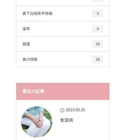
森下自然医学情報
3
薬草
6
開運
29
食の情報
18
最近の記事
2023.05.25
食源病