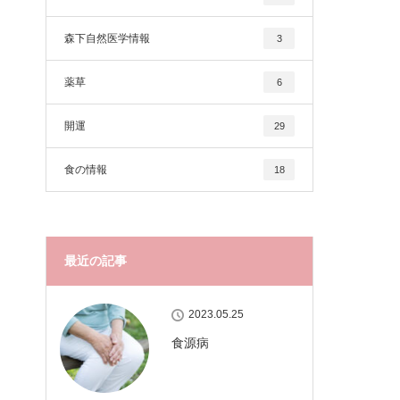
森下自然医学情報
3
薬草
6
開運
29
食の情報
18
最近の記事
2023.05.25
食源病