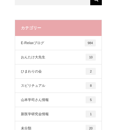
カテゴリー
E-Relaxブログ
984
おんたけ大先生
10
ひまわりの会
2
スピリチュアル
8
山本学司さん情報
5
新医学研究会情報
1
未分類
20