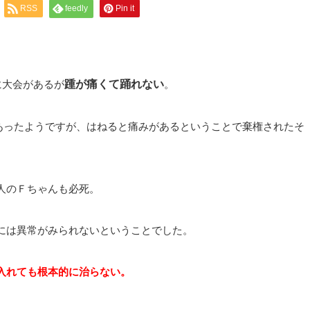
RSS
feedly
Pin it
に大会があるが
踵が痛くて踊れない
。
会があったようですが、はねると痛みがあるということで棄権されたそ
人のＦちゃんも必死。
には異常がみられないということでした。
入れても根本的に治らない。