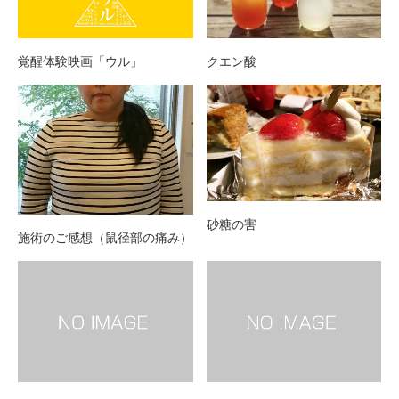
クエン酸
覚醒体験映画「ウル」
砂糖の害
施術のご感想（鼠径部の痛み）