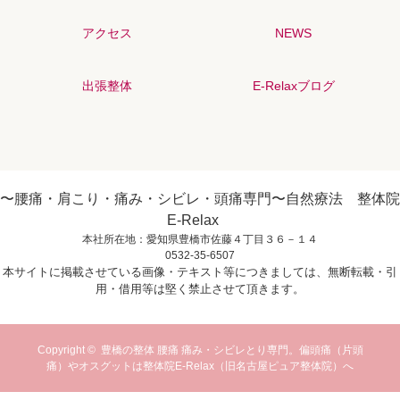
アクセス
NEWS
出張整体
E-Relaxブログ
〜腰痛・肩こり・痛み・シビレ・頭痛専門〜自然療法 整体院
E-Relax
本社所在地：愛知県豊橋市佐藤４丁目３６－１４
0532-35-6507
本サイトに掲載させている画像・テキスト等につきましては、無断転載・引
用・借用等は堅く禁止させて頂きます。
Copyright ©
豊橋の整体 腰痛 痛み・シビレとり専門。偏頭痛（片頭
痛）やオスグットは整体院E-Relax（旧名古屋ピュア整体院）へ