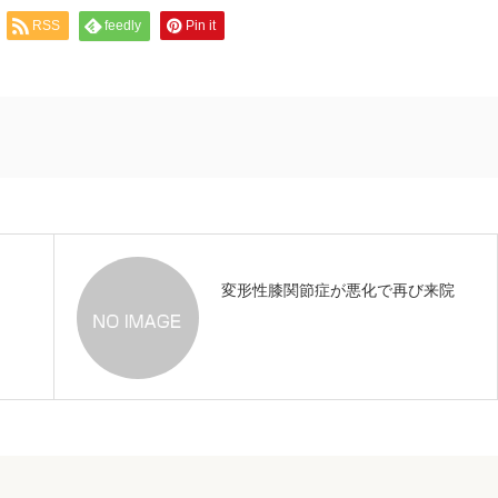
RSS
feedly
Pin it
変形性膝関節症が悪化で再び来院