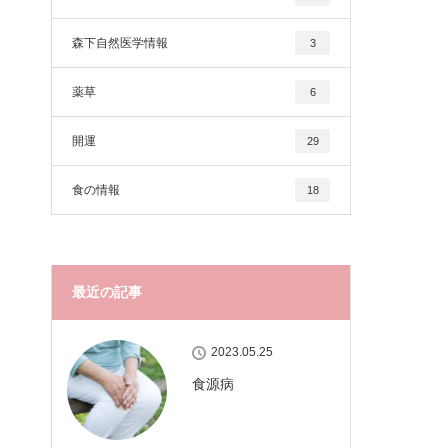
森下自然医学情報
3
薬草
6
開運
29
食の情報
18
最近の記事
2023.05.25
食源病