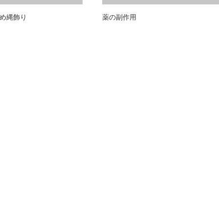
め縄飾り
薬の副作用