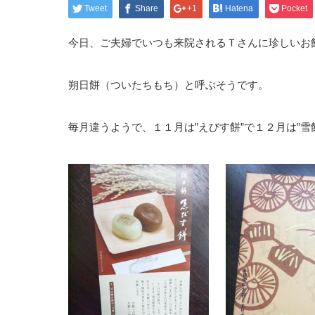
Tweet
Share
+1
Hatena
Pocket
今日、ご夫婦でいつも来院されるＴさんに珍しいお
朔日餅（ついたちもち）と呼ぶそうです。
毎月違うようで、１１月は”えびす餅”で１２月は”雪