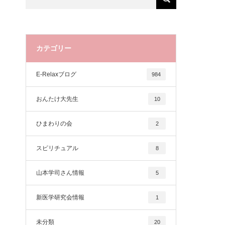
カテゴリー
E-Relaxブログ
984
おんたけ大先生
10
ひまわりの会
2
スピリチュアル
8
山本学司さん情報
5
新医学研究会情報
1
未分類
20