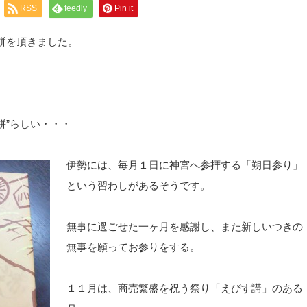
RSS
feedly
Pin it
餅を頂きました。
餅”らしい・・・
伊勢には、毎月１日に神宮へ参拝する「朔日参り」
という習わしがあるそうです。
無事に過ごせた一ヶ月を感謝し、また新しいつきの
無事を願ってお参りをする。
１１月は、商売繁盛を祝う祭り「えびす講」のある