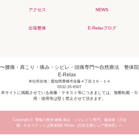
アクセス
NEWS
出張整体
E-Relaxブログ
〜腰痛・肩こり・痛み・シビレ・頭痛専門〜自然療法 整体院
E-Relax
本社所在地：愛知県豊橋市佐藤４丁目３６－１４
0532-35-6507
本サイトに掲載させている画像・テキスト等につきましては、無断転載・引
用・借用等は堅く禁止させて頂きます。
Copyright ©
豊橋の整体 腰痛 痛み・シビレとり専門。偏頭痛（片頭
痛）やオスグットは整体院E-Relax（旧名古屋ピュア整体院）へ