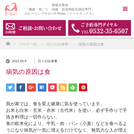
豊橋市整体
「腰痛・肩こり・頭痛・自律神経失調症専門」
のヒーリングサロンE-Relax（イーリラックス）
ホーム
ブログ一覧
日々の出来事
病気の原因は食
2013.04.9
日々の出来事
病気の原因は食
我が家では、食を変え健康に気を使っています。
お米も白米・玄米・赤米（古代米）を使い、必ず手作りで手
抜き料理は一切作らない。
食の欧米化により、牛乳・肉・パン（小麦）などを食べるよ
うになり病気が一気に増えるだけでなく、無気力な人が増え