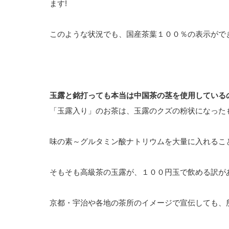
ます!
このような状況でも、国産茶葉１００％の表示がで
玉露と銘打っても本当は中国茶の茎を使用している
「玉露入り」のお茶は、玉露のクズの粉状になった
味の素～グルタミン酸ナトリウムを大量に入れるこ
そもそも高級茶の玉露が、１００円玉で飲める訳が
京都・宇治や各地の茶所のイメージで宣伝しても、