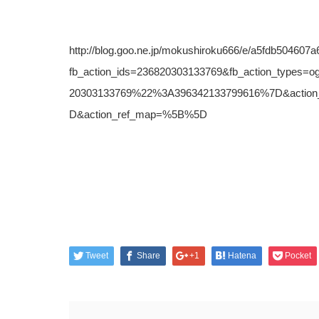
http://blog.goo.ne.jp/mokushiroku666/e/a5fdb50460
fb_action_ids=236820303133769&fb_action_types=o
20303133769%22%3A396342133799616%7D&actio
D&action_ref_map=%5B%5D
Tweet
Share
+1
Hatena
Pocket