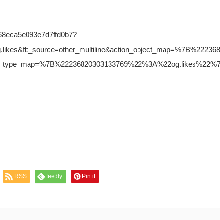
7a68eca5e093e7d7ffd0b7?
g.likes&fb_source=other_multiline&action_object_map=%7B%222368
n_type_map=%7B%22236820303133769%22%3A%22og.likes%22%
RSS
feedly
Pin it