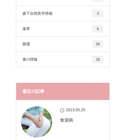
森下自然医学情報
3
薬草
6
開運
29
食の情報
18
最近の記事
2023.05.25
食源病