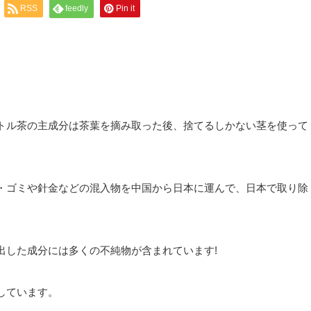
RSS
feedly
Pin it
トル茶の主成分は茶葉を摘み取った後、捨てるしかない茎を使って
・ゴミや針金などの混入物を中国から日本に運んで、日本で取り除
出した成分には多くの不純物が含まれています!
しています。