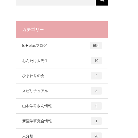
カテゴリー
E-Relaxブログ
984
おんたけ大先生
10
ひまわりの会
2
スピリチュアル
8
山本学司さん情報
5
新医学研究会情報
1
未分類
20