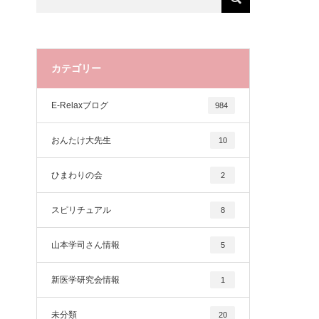
カテゴリー
E-Relaxブログ
984
おんたけ大先生
10
ひまわりの会
2
スピリチュアル
8
山本学司さん情報
5
新医学研究会情報
1
未分類
20