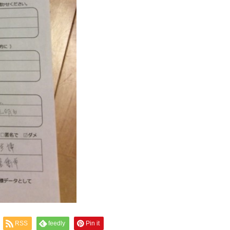
RSS
feedly
Pin it