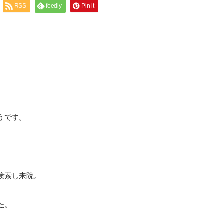
RSS
feedly
Pin it
うです。
検索し来院。
た
。