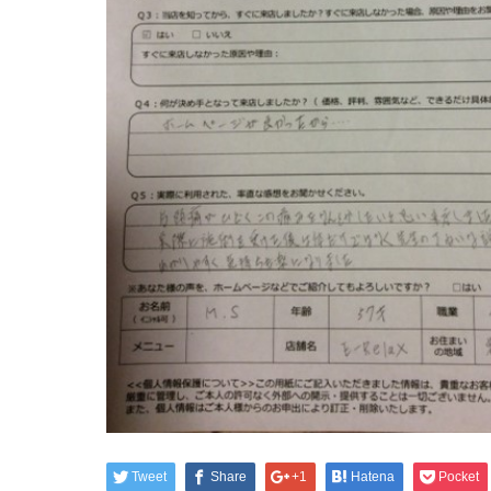
Tweet
Share
+1
Hatena
Pocket