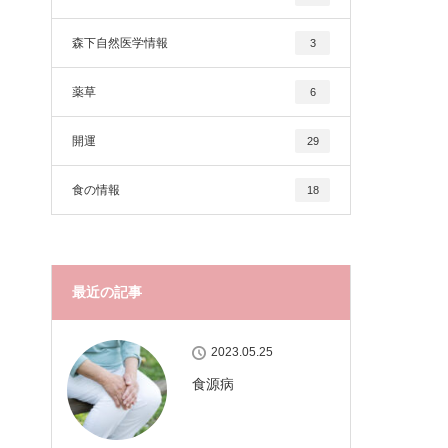
森下自然医学情報
3
薬草
6
開運
29
食の情報
18
最近の記事
2023.05.25
食源病