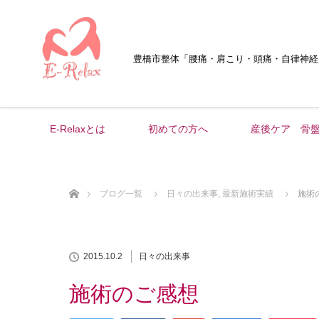
豊橋市整体
「腰痛・肩こり・頭痛・自律神経
E-Relaxとは
初めての方へ
産後ケア 骨
ホーム
ブログ一覧
日々の出来事
,
最新施術実績
施術
2015.10.2
日々の出来事
施術のご感想