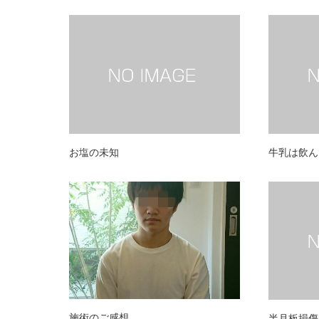
お塩の未知
牛乳は飲ん
施術のご感想
半月板損傷