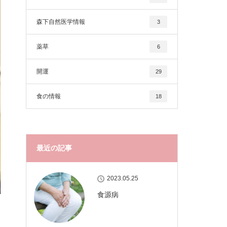
森下自然医学情報
3
薬草
6
開運
29
食の情報
18
最近の記事
2023.05.25
食源病