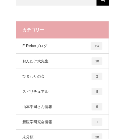
カテゴリー
E-Relaxブログ
984
おんたけ大先生
10
ひまわりの会
2
スピリチュアル
8
山本学司さん情報
5
新医学研究会情報
1
未分類
20