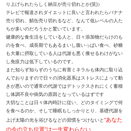
り上げられたらしく納豆が売り切れとか(笑)）
テレビで報道されダイエットに良いと言われたらバナナ
売り切れ、鯖缶売り切れるなど、なんて低レベルの人た
ちが多いのだろうかと驚いています。
健康的な食生活をしている人と、日々添加物だらけのも
のを食べ、成長期でもあるまいし腹いっぱい食べ、砂糖
も大量に摂取している人は代謝も悪く痩せるわけがない
し免疫力は低下しているのです。
また知らず知らずのうちに有害ミネラルも体内に取り込
んでおりますので日々の消化器系はストレスによって動
きが悪いので通常の代謝ではデトックスされにくく蓄積
し体調不良や病気の原因となっているはずです
大切なことは日々体内時計に従い、どのタイミングで何
を食べるのか、そして睡眠もしっかりとり、基礎代謝を
“あなた
上げ太陽の光を浴びるなどの習慣をつけないと
の今の立ち位置”は一生変わらない