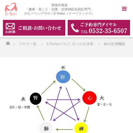
豊橋市整体
「腰痛・肩こり・頭痛・自律神経失調症専門」
のヒーリングサロンE-Relax（イーリラックス）
ホーム
ブログ一覧
E-Relaxブログ
,
日々の出来事
体の生理機能