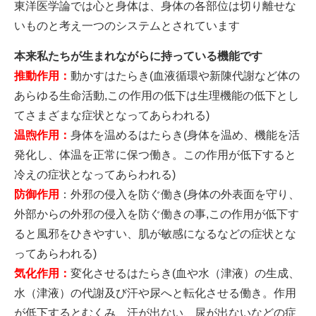
東洋医学論では心と身体は、身体の各部位は切り離せな
いものと考え一つのシステムとされています
本来私たちが生まれながらに持っている機能です
推動作用：
動かすはたらき(血液循環や新陳代謝など体の
あらゆる生命活動,この作用の低下は生理機能の低下とし
てさまざまな症状となってあらわれる)
温煦作用：
身体を温めるはたらき(身体を温め、機能を活
発化し、体温を正常に保つ働き。この作用が低下すると
冷えの症状となってあらわれる)
防御作用
：外邪の侵入を防ぐ働き(身体の外表面を守り、
外部からの外邪の侵入を防ぐ働きの事,この作用が低下す
ると風邪をひきやすい、肌が敏感になるなどの症状とな
ってあらわれる)
気化作用：
変化させるはたらき(血や水（津液）の生成、
水（津液）の代謝及び汗や尿へと転化させる働き。作用
が低下するとむくみ、汗が出ない、尿が出ないなどの症