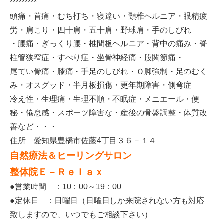
*********
頭痛・首痛・むち打ち・寝違い・頸椎ヘルニア・眼精疲
労・肩こり・四十肩・五十肩・野球肩・手のしびれ
・腰痛・ぎっくり腰・椎間板ヘルニア・背中の痛み・脊
柱管狭窄症・すべり症・坐骨神経痛・股関節痛・
尾てい骨痛・膝痛・手足のしびれ・Ｏ脚強制・足のむく
み・オスグッド・半月板損傷・更年期障害・側弯症
冷え性・生理痛・生理不順・不眠症・メニエール・便
秘・倦怠感・スポーツ障害な・産後の骨盤調整・体質改
善など・・・
住所 愛知県豊橋市佐藤4丁目３６－１４
自然療法＆ヒーリングサロン
整体院Ｅ－Ｒｅｌａｘ
●営業時間 ：10：00～19：00
●定休日 ：日曜日（日曜日しか来院されない方も対応
致しますので、いつでもご相談下さい）