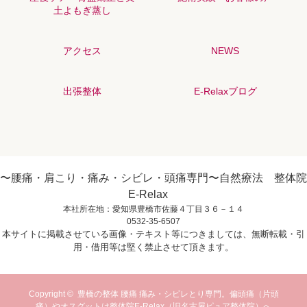
土よもぎ蒸し
アクセス
NEWS
出張整体
E-Relaxブログ
〜腰痛・肩こり・痛み・シビレ・頭痛専門〜自然療法 整体院
E-Relax
本社所在地：愛知県豊橋市佐藤４丁目３６－１４
0532-35-6507
本サイトに掲載させている画像・テキスト等につきましては、無断転載・引
用・借用等は堅く禁止させて頂きます。
Copyright ©
豊橋の整体 腰痛 痛み・シビレとり専門。偏頭痛（片頭
痛）やオスグットは整体院E-Relax（旧名古屋ピュア整体院）へ