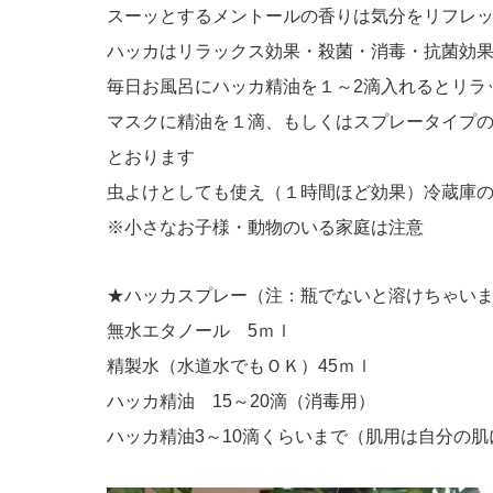
スーッとするメントールの香りは気分をリフレ
ハッカはリラックス効果・殺菌・消毒・抗菌効
毎日お風呂にハッカ精油を１～2滴入れるとリラ
マスクに精油を１滴、もしくはスプレータイプ
とおります
虫よけとしても使え（１時間ほど効果）冷蔵庫
※小さなお子様・動物のいる家庭は注意
★ハッカスプレー（注：瓶でないと溶けちゃい
無水エタノール 5ｍｌ
精製水（水道水でもＯＫ）45ｍｌ
ハッカ精油 15～20滴（消毒用）
ハッカ精油3～10滴くらいまで（肌用は自分の