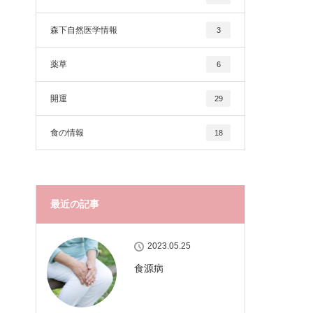
森下自然医学情報
3
薬草
6
開運
29
食の情報
18
最近の記事
2023.05.25
食源病