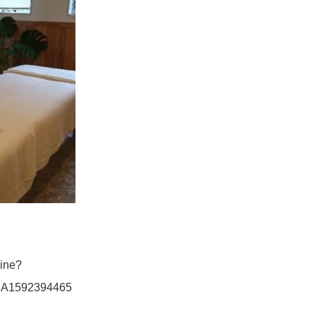
line?
3A1592394465