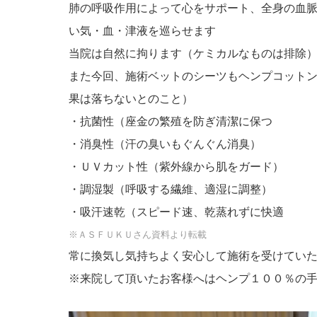
肺の呼吸作用によって心をサポート、全身の血
い気・血・津液を巡らせます
当院は自然に拘ります（ケミカルなものは排除
また今回、施術ベットのシーツもヘンプコット
果は落ちないとのこと）
・抗菌性（座金の繁殖を防ぎ清潔に保つ
・消臭性（汗の臭いもぐんぐん消臭）
・ＵＶカット性（紫外線から肌をガード）
・調湿製（呼吸する繊維、適湿に調整）
・吸汗速乾（スピード速、乾蒸れずに快適
※ＡＳＦＵＫＵさん資料より転載
常に換気し気持ちよく安心して施術を受けてい
※来院して頂いたお客様へはヘンプ１００％の