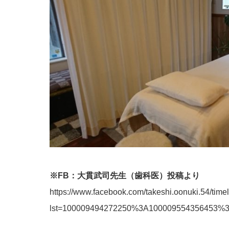
※FB：大貫武司先生（歯科医）投稿より
https://www.facebook.com/takeshi.oonuki.54/time
lst=100009494272250%3A100009554356453%