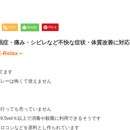
RSS
feedly
Pin it
眠症・痛み・シビレなど不快な症状・体質改善に対応
elax～
てます
プレーは怖くて使えません
度
へ行っても売っていません
9.5vol％以上で消毒や殺菌に利用できるそうです
モロコシなどを原料とし作られています