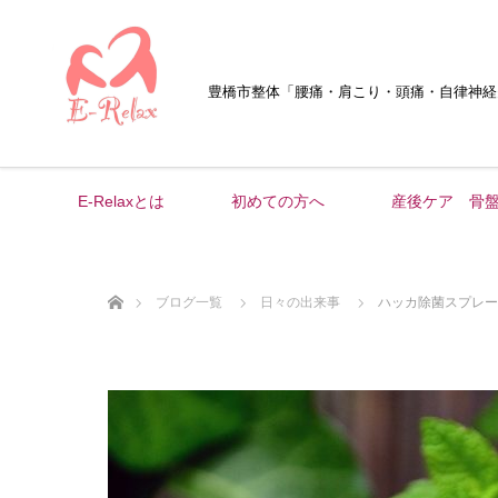
豊橋市整体
「腰痛・肩こり・頭痛・自律神経
E-Relaxとは
初めての方へ
産後ケア 骨
ホーム
ブログ一覧
日々の出来事
ハッカ除菌スプレー