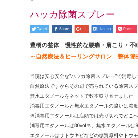
ハッカ除菌スプレー
Tweet
Share
+1
Hatena
Pocket
豊橋の整体 慢性的な腰痛・肩こり・不
～自然療法＆ヒーリングサロン 整体院E-R
当院は安心安全な”ハッカ除菌スプレー”で消毒し
自然療法ですからその辺で売られている除菌ス
無水エタノールをネットで数本取り寄せました
消毒用エタノールと無水エタノールの違いは濃
※消毒用エタノールは店頭では売り切れでどこ
消毒用エタノールは80vol％、無水エタノールは9
エタノールはサトウキビなどの糖質原料やトウ