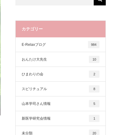
カテゴリー
E-Relaxブログ
984
おんたけ大先生
10
ひまわりの会
2
スピリチュアル
8
山本学司さん情報
5
新医学研究会情報
1
未分類
20