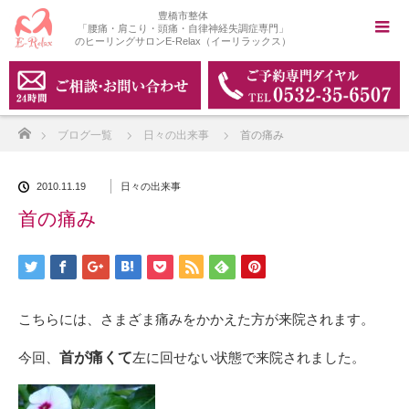
豊橋市整体
「腰痛・肩こり・頭痛・自律神経失調症専門」
のヒーリングサロンE-Relax（イーリラックス）
ホーム
ブログ一覧
日々の出来事
首の痛み
2010.11.19
日々の出来事
首の痛み
こちらには、さまざま痛みをかかえた方が来院されます。
今回、
首が痛くて
左に回せない状態で来院されました。