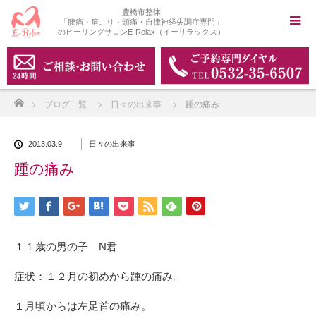
豊橋市整体
「腰痛・肩こり・頭痛・自律神経失調症専門」
のヒーリングサロンE-Relax（イーリラックス）
ホーム
ブログ一覧
日々の出来事
踵の痛み
2013.03.9
日々の出来事
踵の痛み
１１歳の男の子 N君
症状：１２月の初めから踵の痛み。
１月頃からは左足首の痛み。