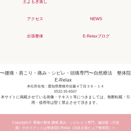
土よもぎ蒸し
アクセス
NEWS
出張整体
E-Relaxブログ
〜腰痛・肩こり・痛み・シビレ・頭痛専門〜自然療法 整体院
E-Relax
本社所在地：愛知県豊橋市佐藤４丁目３６－１４
0532-35-6507
本サイトに掲載させている画像・テキスト等につきましては、無断転載・引
用・借用等は堅く禁止させて頂きます。
Copyright ©
豊橋の整体 腰痛 痛み・シビレとり専門。偏頭痛（片頭
痛）やオスグットは整体院E-Relax（旧名古屋ピュア整体院）へ