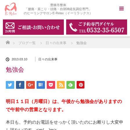
豊橋市整体
「腰痛・肩こり・頭痛・自律神経失調症専門」
のヒーリングサロンE-Relax（イーリラックス）
ホーム
ブログ一覧
日々の出来事
勉強会
2013.03.10
日々の出来事
勉強会
明日１１日（月曜日）は、午後から勉強会がありますの
で午前中の営業となります。
本日も、予約のお電話をせっかく頂いたのにお断りし大変申
し訳ないです。<m(__)m>