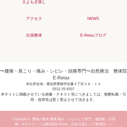
土よもぎ蒸し
アクセス
NEWS
出張整体
E-Relaxブログ
〜腰痛・肩こり・痛み・シビレ・頭痛専門〜自然療法 整体院
E-Relax
本社所在地：愛知県豊橋市佐藤４丁目３６－１４
0532-35-6507
本サイトに掲載させている画像・テキスト等につきましては、無断転載・引
用・借用等は堅く禁止させて頂きます。
Copyright ©
豊橋の整体 腰痛 痛み・シビレとり専門。偏頭痛（片頭
痛）やオスグットは整体院E-Relax（旧名古屋ピュア整体院）へ