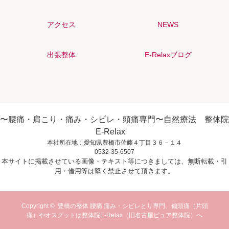
アクセス
NEWS
出張整体
E-Relaxブログ
〜腰痛・肩こり・痛み・シビレ・頭痛専門〜自然療法 整体院
E-Relax
本社所在地：愛知県豊橋市佐藤４丁目３６－１４
0532-35-6507
本サイトに掲載させている画像・テキスト等につきましては、無断転載・引
用・借用等は堅く禁止させて頂きます。
Copyright ©
豊橋の整体 腰痛 痛み・シビレとり専門。偏頭痛（片頭
痛）やオスグットは整体院E-Relax（旧名古屋ピュア整体院）へ