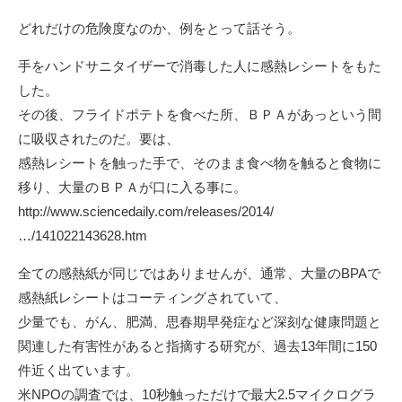
どれだけの危険度なのか、例をとって話そう。
手をハンドサニタイザーで消毒した人に感熱レシートをもた
した。
その後、フライドポテトを食べた所、ＢＰＡがあっという間
に吸収されたのだ。要は、
感熱レシートを触った手で、そのまま食べ物を触ると食物に
移り、大量のＢＰＡが口に入る事に。
http://www.sciencedaily.com/releases/2014/
…/141022143628.htm
全ての感熱紙が同じではありませんが、通常、大量のBPAで
感熱紙レシートはコーティングされていて、
少量でも、がん、肥満、思春期早発症など深刻な健康問題と
関連した有害性があると指摘する研究が、過去13年間に150
件近く出ています。
米NPOの調査では、10秒触っただけで最大2.5マイクログラ