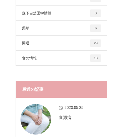
森下自然医学情報
3
薬草
6
開運
29
食の情報
18
最近の記事
2023.05.25
食源病