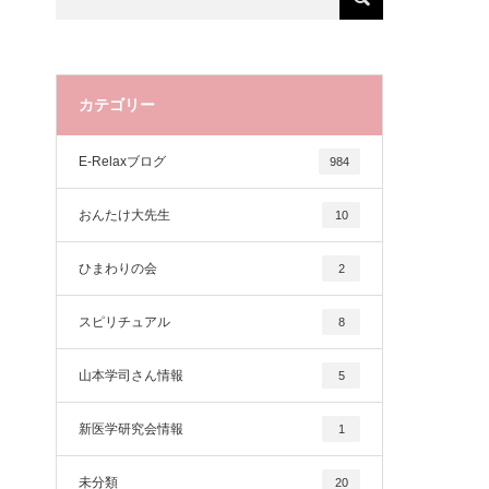
カテゴリー
E-Relaxブログ
984
おんたけ大先生
10
ひまわりの会
2
スピリチュアル
8
山本学司さん情報
5
新医学研究会情報
1
未分類
20