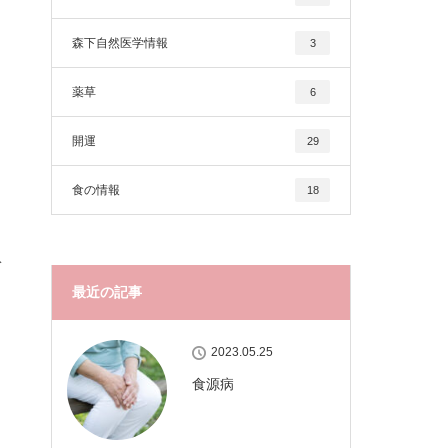
森下自然医学情報
3
薬草
6
開運
29
食の情報
18
づ
最近の記事
2023.05.25
食源病