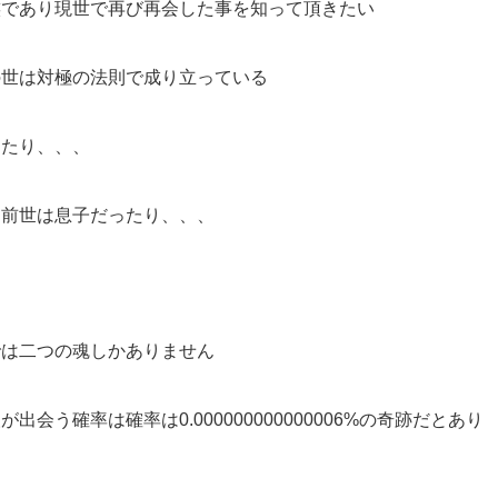
族であり現世で再び再会した事を知って頂きたい
の世は対極の法則で成り立っている
ったり、、、
は前世は息子だったり、、、
では二つの魂しかありません
う確率は確率は0.000000000000006%の奇跡だとあり