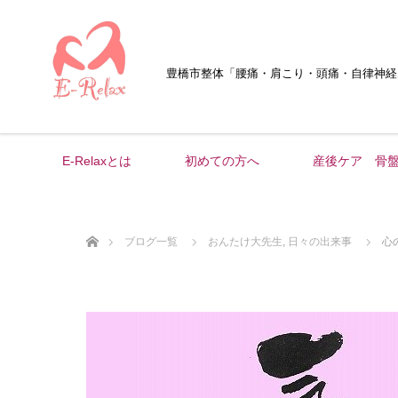
豊橋市整体
「腰痛・肩こり・頭痛・自律神経
E-Relaxとは
初めての方へ
産後ケア 骨
ホーム
ブログ一覧
おんたけ大先生
,
日々の出来事
心