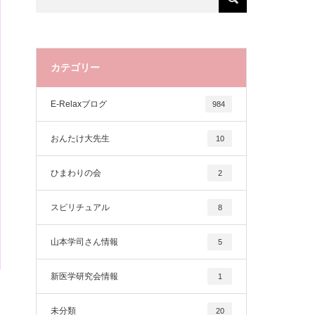
カテゴリー
E-Relaxブログ
984
おんたけ大先生
10
ひまわりの会
2
スピリチュアル
8
山本学司さん情報
5
新医学研究会情報
1
未分類
20