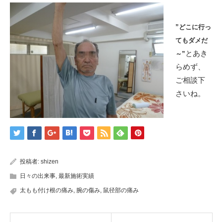
”どこに行っ
てもダメだ
とあき
～”
らめず、
ご相談下
さいね。
投稿者:
shizen
日々の出来事
,
最新施術実績
太もも付け根の痛み
,
腕の傷み
,
鼠径部の痛み