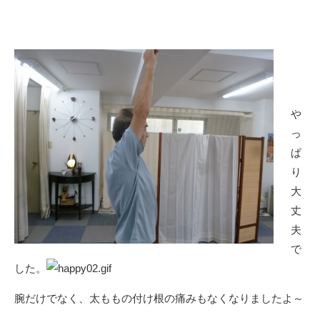
や
っ
ぱ
り
大
丈
夫
で
した。
腕だけでなく、太ももの付け根の痛みもなくなりましたよ～