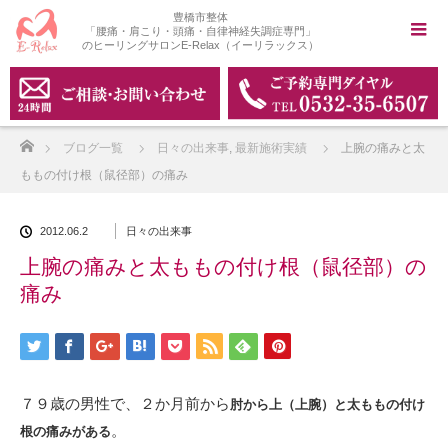
豊橋市整体
「腰痛・肩こり・頭痛・自律神経失調症専門」
のヒーリングサロンE-Relax（イーリラックス）
ホーム
ブログ一覧
日々の出来事
,
最新施術実績
上腕の痛みと太
ももの付け根（鼠径部）の痛み
2012.06.2
日々の出来事
上腕の痛みと太ももの付け根（鼠径部）の
痛み
７９歳の男性で、２か月前から
肘から上（上腕）と太ももの付け
。
根の痛みがある