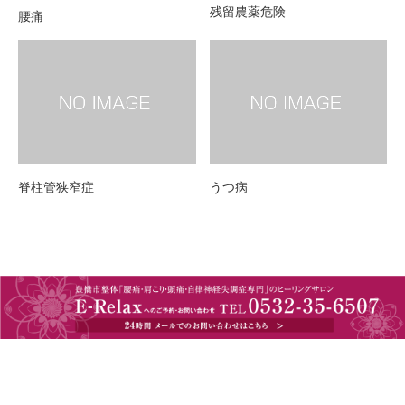
残留農薬危険
腰痛
脊柱管狭窄症
うつ病