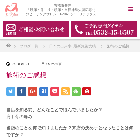
豊橋市整体
「腰痛・肩こり・頭痛・自律神経失調症専門」
のヒーリングサロンE-Relax（イーリラックス）
ホーム
ブログ一覧
日々の出来事
,
最新施術実績
施術のご感想
2016.01.21
日々の出来事
施術のご感想
当店を知る前、どんなことで悩んでいましたか？
肩甲骨の痛み
当店のことを何で知りましたか？来店の決め手となったことは何
ですか？