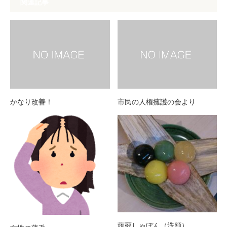
関連記事
かなり改善！
市民の人権擁護の会より
蒟蒻しゃぼん（洗顔）