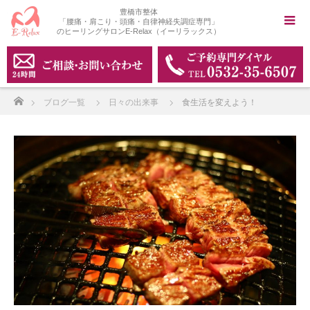
豊橋市整体
「腰痛・肩こり・頭痛・自律神経失調症専門」
のヒーリングサロンE-Relax（イーリラックス）
ホーム
ブログ一覧
日々の出来事
食生活を変えよう！