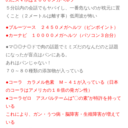
５分以内の会話でもヤバイし、一番危ないのが枕元に置
くこと（２メートルは離す事）低周波が怖い
●ブルーツース ２４５０メガヘルツ（ピンポイント）
●カーナビ １００００メガヘルツ（パソコン３台分）
●マ◎◎ナ◎ドで肉の話題でミミズだのなんだのと話題
になったが盲点はパンにある。
あれはパンじゃない！
７０～８０種類の添加物が入っている
●コーラ カラメル色素 Ｍ－４１が入っている（日本
のコーラはアメリカの１８倍の発ガン性）
●コーラゼロ アスパルテームは”〇の素”が特許を持って
いる
これにより、ガン・うつ病・脳障害・生殖障害が増えて
いる