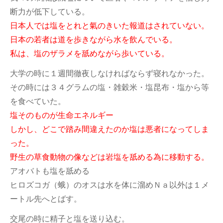
断力が低下している。
日本人では塩をとれと氣のきいた報道はされていない。
日本の若者は道を歩きながら水を飲んでいる。
私は、塩のザラメを舐めながら歩いている。
大学の時に１週間徹夜しなければならず寝れなかった。
その時には３４グラムの塩・雑穀米・塩昆布・塩から等
を食べていた。
塩そのものが生命エネルギー
しかし、どこで踏み間違えたのか塩は悪者になってしま
った。
野生の草食動物の像などは岩塩を舐める為に移動する。
アオバトも塩を舐める
ヒロズコガ（蛾）のオスは水を体に溜めＮａ以外は１メ
ートル先へとばす。
交尾の時に精子と塩を送り込む。