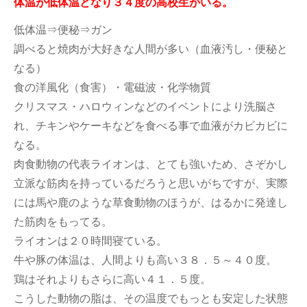
体温が低体温となり３４度の高校生がいる。
低体温⇒便秘⇒ガン
調べると焼肉が大好きな人間が多い（血液汚し・便秘と
なる）
食の洋風化（食害）・電磁波・化学物質
クリスマス・ハロウィンなどのイベントにより洗脳さ
れ、チキンやケーキなどを食べる事で血液がカビカビに
なる。
肉食動物の代表ライオンは、とても強いため、さぞかし
立派な筋肉を持っているだろうと思いがちですが、実際
には馬や鹿のような草食動物のほうが、はるかに発達し
た筋肉をもってる。
ライオンは２０時間寝ている。
牛や豚の体温は、人間よりも高い３８．５～４０度。
鶏はそれよりもさらに高い４１．５度。
こうした動物の脂は、その温度でもっとも安定した状態