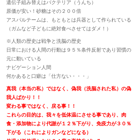
遺伝子組み替えはバクテリア（うんち）
原価が安い！砂糖はその２００倍
アスパルテームは、もともとは兵器として作られている
（ガムなど子どもに絶対食べさせてはダメ！）
※人類の歴史は戦争と洗脳の歴史
日常における人間の行動は９５％条件反射であり習慣の
元に動いている
ナビゲーション人間
何かあると口癖は「仕方ない・・・」
真我（本当の私）ではなく、偽我（洗脳された私）の偽
我人ばかり！！
変わる事ではなく、戻る事！！
これらの目的は、我々を低体温にさせる事であり、肉
食・添加物により代謝が１２％下がり、免疫力が３０％
下がる（これによりガンなどになる）