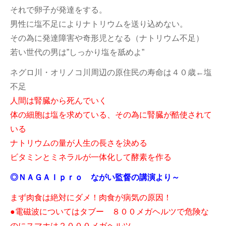
それで卵子が発達をする。
男性に塩不足によりナトリウムを送り込めない。
その為に発達障害や奇形児となる（ナトリウム不足）
若い世代の男は”しっかり塩を舐めよ”
ネグロ川・オリノコ川周辺の原住民の寿命は４０歳←塩
不足
人間は腎臓から死んでいく
体の細胞は塩を求めている、その為に腎臓が酷使されて
いる
ナトリウムの量が人生の長さを決める
ビタミンとミネラルが一体化して酵素を作る
◎ＮＡＧＡＩｐｒｏ ながい監督の講演より～
まず肉食は絶対にダメ！肉食が病気の原因！
●電磁波についてはタブー ８００メガヘルツで危険な
のにスマホは２０００メガヘルツ