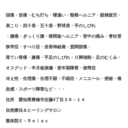
頭痛・首痛・むち打ち・寝違い・頸椎ヘルニア・眼精疲労・
肩こり・四十肩・五十肩・野球肩・手のしびれ
・腰痛・ぎっくり腰・椎間板ヘルニア・背中の痛み・脊柱管
狭窄症・すべり症・坐骨神経痛・股関節痛・
尾てい骨痛・膝痛・手足のしびれ・Ｏ脚強制・足のむくみ・
オスグッド・半月板損傷・更年期障害・側弯症
冷え性・生理痛・生理不順・不眠症・メニエール・便秘・倦
怠感・スポーツ障害など・・・
住所 愛知県豊橋市佐藤4丁目３６－１４
自然療法＆ヒーリングサロン
整体院Ｅ－Ｒｅｌａｘ