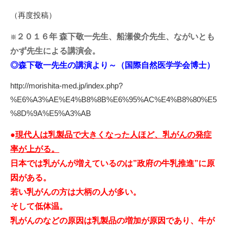
（再度投稿）
２０１６年 森下敬一先生、船瀬俊介先生、ながいとも
※
かず先生による講演会。
◎森下敬一先生の講演より～（国際自然医学学会博士）
http://morishita-med.jp/index.php?
%E6%A3%AE%E4%B8%8B%E6%95%AC%E4%B8%80%E5
%8D%9A%E5%A3%AB
●
現代人は乳製品で大きくなった人ほど、乳がんの発症
率が上がる。
日本では乳がんが増えているのは”政府の牛乳推進”に原
因がある。
若い乳がんの方は大柄の人が多い。
そして低体温。
乳がんのなどの原因は乳製品の増加が原因であり、牛が