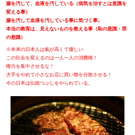
腸を汚して、血液を汚している（病気を治すとは意識を
変える事）
腸を汚して血液を汚している事に気づく事。
本当の教育は、見えないものを教える事（恥の意識・罪
の意識）
※本来の日本人は氣が高くて優しい
この社会を変えるのは一人一人の消費権！
権力を集中させるな！
大手をやめて小さなお店に買い物を分散させる！
今の日本は伝統つぶしをやられている。