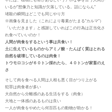
いるが”想像力と知識が欠落している。話にならん”
堵殺の瞬間はどこでも同じやり方
※画像を見ました（これにより毒素がたまる”カルマ”）
「いただきます」と感謝していればこの行為は正当化さ
れ食べていいのか！
人間が肉食をするという事は共食い！
土に生えているものからアミノ酸・たんぱく質はとれる
自然を破壊しているのは肉食！
トウモロコシが６０トン採れたら、４０トンが家畜のえ
さ
そして肉を食べる人間は人相も悪く目がつり上がる
犯罪は肉食者が多い
大自然から分離感のある生活をする（肉食）
大地と一体感のあるものは良い
一人が肉食をやめたら何百匹もの動物が助かる！