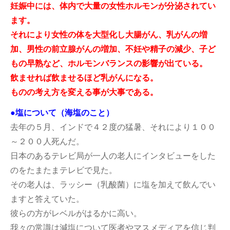
妊娠中には、体内で大量の女性ホルモンが分泌されてい
ます。
それにより女性の体を大型化し大腸がん、乳がんの増
加、男性の前立腺がんの増加、不妊や精子の減少、子ど
もの早熟など、ホルモンバランスの影響が出ている。
飲ませれば飲ませるほど乳がんになる。
ものの考え方を変える事が大事である。
●塩について（海塩のこと）
去年の５月、インドで４２度の猛暑、それにより１００
～２００人死んだ。
日本のあるテレビ局が一人の老人にインタビューをした
のをたまたまテレビで見た。
その老人は、ラッシー（乳酸菌）に塩を加えて飲んでい
ますと答えていた。
彼らの方がレベルがはるかに高い。
我々の常識は減塩について医者やマスメディアを信じ判