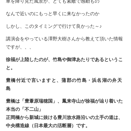
車を降り見た風景が、とても素敵で感動もの
なんで近いのにもっと早くに来なかったのか
しかし、このタイミングで行けて良かった～♪
講演会をやっている澤野大樹さんから教えて頂いた情報
ですが、、、
徐福が上陸したのが、竹島や御津あたりであるというこ
と。
豊橋付近で言いますと、蒲郡の竹島・浜名湖の弁天
島
豊橋は「豊葦原瑞穂国」、鳳来寺山が徐福が辿り着いた
本当の「不二山」
正岡橋から新城に抜ける豊川放水路沿いの土手の道は、
中央構造線（日本最大の活断層）です。