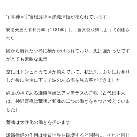
宇賀神＝宇宙根源神＝瀬織津姫が祀られています
安徳天皇の養和元年（1181年）に、藤原俊成卿によって創建さ
れた
陸から離れた小島に橋がかけられており、風は強かったです
がとても素敵な風景
空にはトンビとカモメが飛んでいて、私は久しぶりにお参り
した後に岩場に下りて波のある海を見る事ができました
縄文の神である瀬織津姫はアマテラスの荒魂（古代日本人
は、神野霊魂は荒魂と和魂の二つの働きをもつと考えていま
した）
荒魂は大浄化の働きを担います
瀬織律姫の作用は物質世界を破壊すると同時に、それと同じ