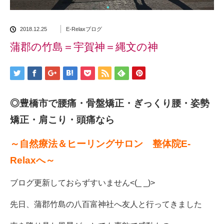
2018.12.25
E-Relaxブログ
蒲郡の竹島＝宇賀神＝縄文の神
◎豊橋市で腰痛・骨盤矯正・ぎっくり腰・姿勢
矯正・肩こり・頭痛なら
～自然療法＆ヒーリングサロン 整体院E-
Relaxへ～
ブログ更新しておらずすいません<(_ _)>
先日、蒲郡竹島の八百富神社へ友人と行ってきました