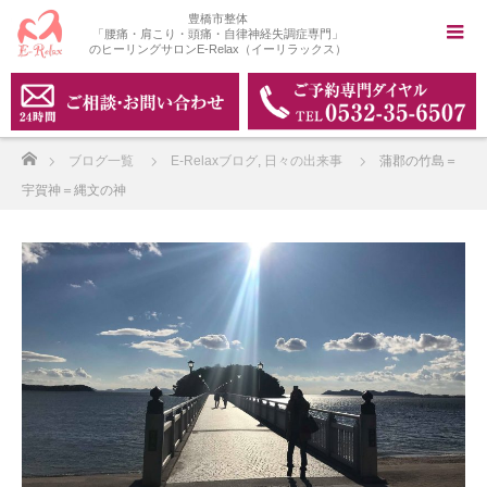
豊橋市整体
「腰痛・肩こり・頭痛・自律神経失調症専門」
のヒーリングサロンE-Relax（イーリラックス）
ホーム
ブログ一覧
E-Relaxブログ
,
日々の出来事
蒲郡の竹島＝
宇賀神＝縄文の神