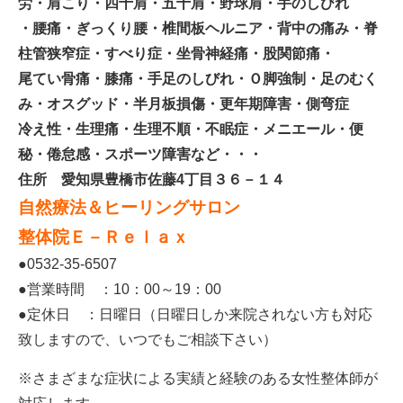
労・肩こり・四十肩・五十肩・野球肩・手のしびれ
・腰痛・ぎっくり腰・椎間板ヘルニア・背中の痛み・脊
柱管狭窄症・すべり症・坐骨神経痛・股関節痛・
尾てい骨痛・膝痛・手足のしびれ・Ｏ脚強制・足のむく
み・オスグッド・半月板損傷・更年期障害・側弯症
冷え性・生理痛・生理不順・不眠症・メニエール・便
秘・倦怠感・スポーツ障害など・・・
住所 愛知県豊橋市佐藤4丁目３６－１４
自然療法＆ヒーリングサロン
整体院Ｅ－Ｒｅｌａｘ
●0532-35-6507
●営業時間 ：10：00～19：00
●定休日 ：日曜日（日曜日しか来院されない方も対応
致しますので、いつでもご相談下さい）
※さまざまな症状による実績と経験のある女性整体師が