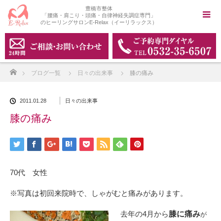
豊橋市整体
「腰痛・肩こり・頭痛・自律神経失調症専門」
のヒーリングサロンE-Relax（イーリラックス）
ホーム
ブログ一覧
日々の出来事
膝の痛み
2011.01.28
日々の出来事
膝の痛み
70代 女性
※写真は初回来院時で、しゃがむと痛みがあります。
去年の4月から
膝に痛み
が