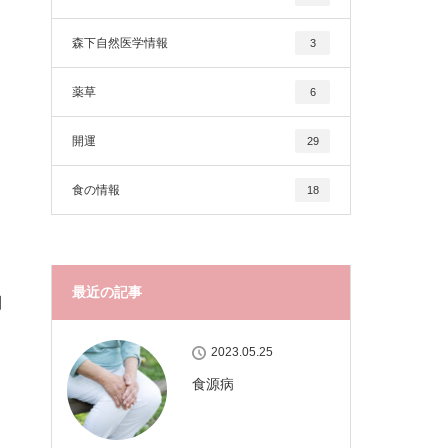
森下自然医学情報
3
薬草
6
開運
29
食の情報
18
最近の記事
調
2023.05.25
食源病
ラ