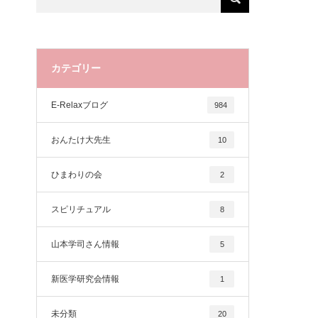
カテゴリー
E-Relaxブログ
984
おんたけ大先生
10
ひまわりの会
2
スピリチュアル
8
山本学司さん情報
5
新医学研究会情報
1
未分類
20