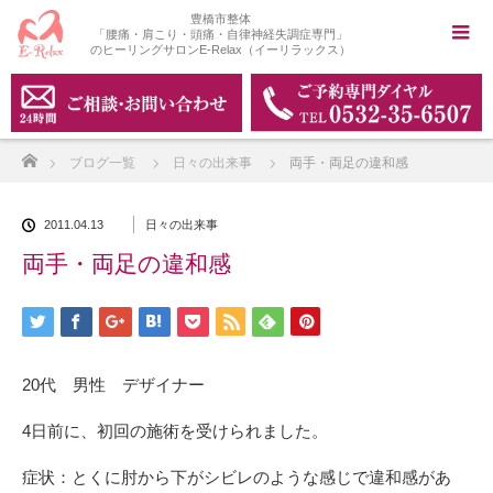
豊橋市整体
「腰痛・肩こり・頭痛・自律神経失調症専門」
のヒーリングサロンE-Relax（イーリラックス）
ホーム
ブログ一覧
日々の出来事
両手・両足の違和感
2011.04.13
日々の出来事
両手・両足の違和感
20代 男性 デザイナー
4日前に、初回の施術を受けられました。
症状：とくに肘から下がシビレのような感じで違和感があ