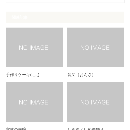
関連記事
手作りケーキ(-_-;)
音叉（おんさ）
突然の来院
しめ縄としめ縄飾り