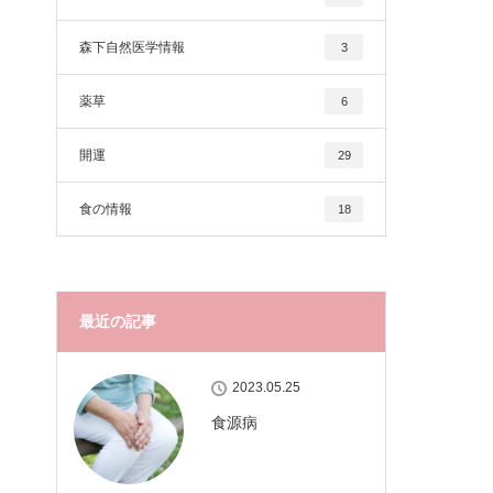
森下自然医学情報
3
薬草
6
開運
29
食の情報
18
最近の記事
2023.05.25
食源病