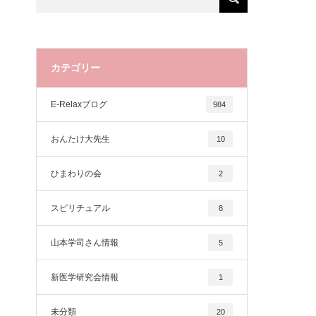
カテゴリー
E-Relaxブログ
984
おんたけ大先生
10
ひまわりの会
2
スピリチュアル
8
山本学司さん情報
5
新医学研究会情報
1
未分類
20