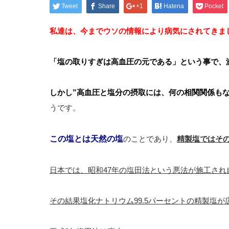
Tweet
Share
+1
Hatena
Pocket
私達は、今までウソの情報により病気にされてきま
「塩の取りすぎは高血圧の元である」という事で、
しかし”高血圧と塩分の摂取には、何の相関関係もな
うです。
この塩とは天然の塩
のことであり、
精製塩ではそ
日本では、昭和47年の塩田法という悪法が施工さ
その結果塩化ナトリウム99.5パーセントの精製塩