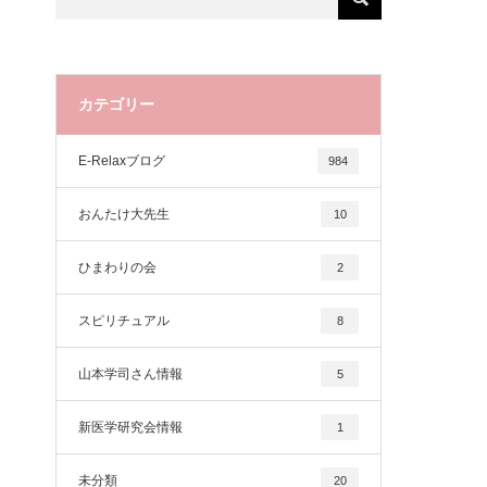
カテゴリー
E-Relaxブログ
984
おんたけ大先生
10
ひまわりの会
2
スピリチュアル
8
山本学司さん情報
5
新医学研究会情報
1
未分類
20