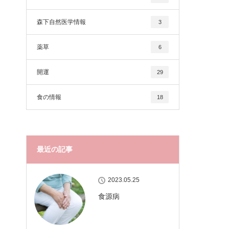
森下自然医学情報
3
薬草
6
開運
29
食の情報
18
最近の記事
2023.05.25
食源病