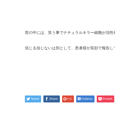
世の中には、笑う事でナチュラルキラー細胞が活性
信じる信じないは別として、患者様が笑顔で報告し
Tweet
Share
+1
Hatena
Pocket