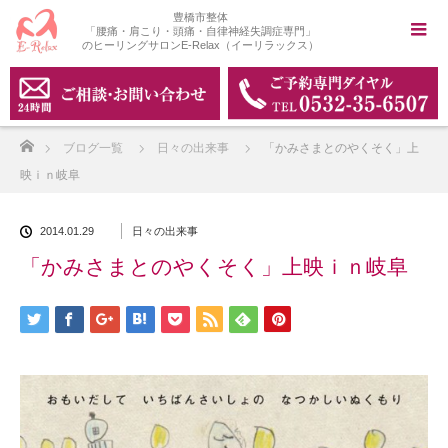
豊橋市整体
「腰痛・肩こり・頭痛・自律神経失調症専門」
のヒーリングサロンE-Relax（イーリラックス）
ホーム
ブログ一覧
日々の出来事
「かみさまとのやくそく」上
映ｉｎ岐阜
2014.01.29
日々の出来事
「かみさまとのやくそく」上映ｉｎ岐阜