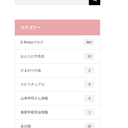
カテゴリー
E-Relaxブログ
984
おんたけ大先生
10
ひまわりの会
2
スピリチュアル
8
山本学司さん情報
5
新医学研究会情報
1
未分類
20