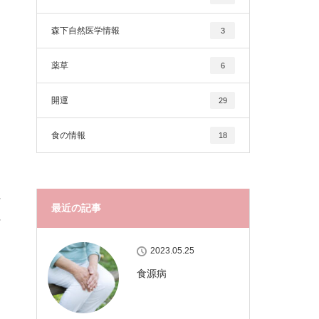
森下自然医学情報
3
薬草
6
開運
29
食の情報
18
*
最近の記事
*
2023.05.25
食源病