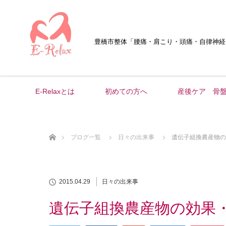
豊橋市整体
「腰痛・肩こり・頭痛・自律神経
E-Relaxとは
初めての方へ
産後ケア 骨
ホーム
ブログ一覧
日々の出来事
遺伝子組換農産物の
2015.04.29
日々の出来事
遺伝子組換農産物の効果