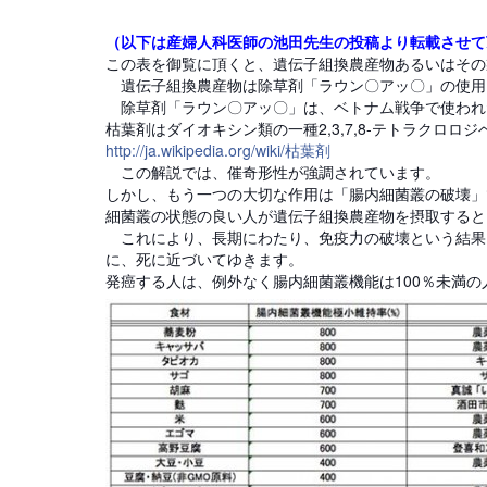
（以下は産婦人科医師の池田先生の投稿より転載させて
この表を御覧に頂くと、遺伝子組換農産物あるいはその
遺伝子組換農産物は除草剤「ラウン〇アッ〇」の使用
除草剤「ラウン〇アッ〇」は、ベトナム戦争で使われ
枯葉剤はダイオキシン類の一種2,3,7,8-テトラクロロジ
http://ja.wikipedia.org/wiki/枯葉剤
この解説では、催奇形性が強調されています。
しかし、もう一つの大切な作用は「腸内細菌叢の破壊」
細菌叢の状態の良い人が遺伝子組換農産物を摂取すると
これにより、長期にわたり、免疫力の破壊という結果
に、死に近づいてゆきます。
発癌する人は、例外なく腸内細菌叢機能は100％未満の