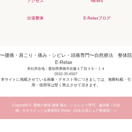
アクセス
NEWS
出張整体
E-Relaxブログ
〜腰痛・肩こり・痛み・シビレ・頭痛専門〜自然療法 整体院
E-Relax
本社所在地：愛知県豊橋市佐藤４丁目３６－１４
0532-35-6507
本サイトに掲載させている画像・テキスト等につきましては、無断転載・引
用・借用等は堅く禁止させて頂きます。
Copyright ©
豊橋の整体 腰痛 痛み・シビレとり専門。偏頭痛（片頭
痛）やオスグットは整体院E-Relax（旧名古屋ピュア整体院）へ