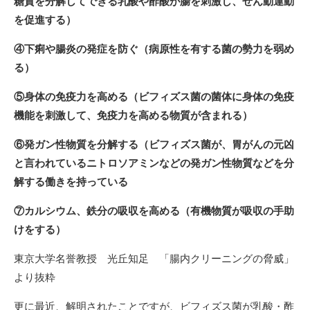
糖質を分解してできる乳酸や酢酸が腸を刺激し、ぜん動運動
を促進する）
④下痢や腸炎の発症を防ぐ（病原性を有する菌の勢力を弱め
る）
⑤身体の免疫力を高める（ビフィズス菌の菌体に身体の免疫
機能を刺激して、免疫力を高める物質が含まれる）
⑥発ガン性物質を分解する（ビフィズス菌が、胃がんの元凶
と言われているニトロソアミンなどの発ガン性物質などを分
解する働きを持っている
⑦カルシウム、鉄分の吸収を高める（有機物質が吸収の手助
けをする）
東京大学名誉教授 光丘知足 「腸内クリーニングの脅威」
より抜粋
更に最近、解明されたことですが、ビフィズス菌が乳酸・酢