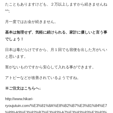
たこともありますけども、２万以上しますから続きませんね
^^;
月一度ではお金が続きません。
基本は無理せず、気軽に続けられる、家計に優しいと言う事
でしょう！
日本は毒だらけですから、月１回でも宿便を出した方がいい
と思います。
害がないものですから安心して入れる事ができます。
アトピーなどが改善されているようですね。
※ご注文はこちらへ↓
http://www.hikari-
ryoujutuin.com/%E3%81%8A%E8%B2%B7%E3%81%84%E7
%89%A9%E3%82%B7%E3%83%A7%E3%83%83%E3%83%