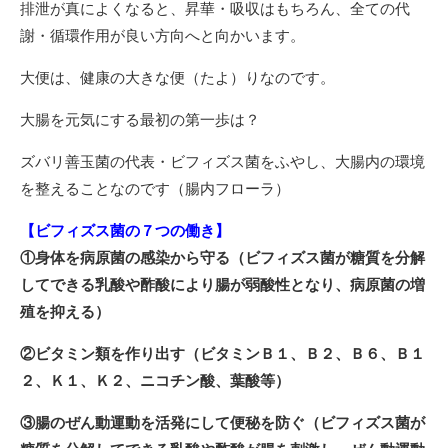
排泄が真によくなると、昇華・吸収はもちろん、全ての代
謝・循環作用が良い方向へと向かいます。
大便は、健康の大きな便（たよ）りなのです。
大腸を元気にする最初の第一歩は？
ズバリ善玉菌の代表・ビフィズス菌をふやし、大腸内の環境
を整えることなのです（腸内フローラ）
【ビフィズス菌の７つの働き】
①身体を病原菌の感染から守る（ビフィズス菌が糖質を分解
してできる乳酸や酢酸により腸が弱酸性となり、病原菌の増
殖を抑える）
②ビタミン類を作り出す（ビタミンＢ１、Ｂ２、Ｂ６、Ｂ１
２、Ｋ１、Ｋ２、ニコチン酸、葉酸等）
③腸のぜん動運動を活発にして便秘を防ぐ（ビフィズス菌が