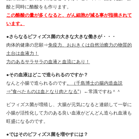
酸と同時に酪酸をも作ります。
この酪酸の量が多くなると、がん細胞が減る事が指摘されて
います。
●
さらなるビフィズス菌の大きな大きな働きが・・・
肉体的健康の悲願⇒
免疫力、おおきくは自然治癒力の物質的
土台は血液力！
力のあるサラサラの血液と血流にあり！
●
その血液はどこで造られるのですか？
なんと小腸で造られるのです
。（千島博士の腸内造血説
⇒”食べたものは血となり肉となる”
）←常識ですね＾＾
ビフィズス菌が増殖し、大腸が元気になると連鎖して一挙に
小腸が活性化して力のある良い血液がどんどん造られ血液も
旺盛になるのです。
●
ではそのビフィズス菌を増やすには？