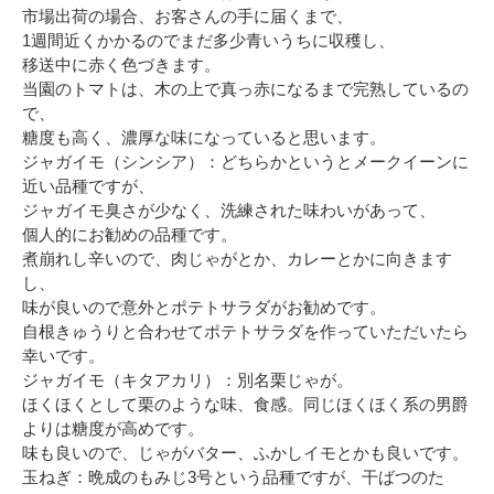
市場出荷の場合、お客さんの手に届くまで、
1週間近くかかるのでまだ多少青いうちに収穫し、
移送中に赤く色づきます。
当園のトマトは、木の上で真っ赤になるまで完熟しているの
で、
糖度も高く、濃厚な味になっていると思います。
ジャガイモ（シンシア）：どちらかというとメークイーンに
近い品種ですが、
ジャガイモ臭さが少なく、洗練された味わいがあって、
個人的にお勧めの品種です。
煮崩れし辛いので、肉じゃがとか、カレーとかに向きます
し、
味が良いので意外とポテトサラダがお勧めです。
自根きゅうりと合わせてポテトサラダを作っていただいたら
幸いです。
ジャガイモ（キタアカリ）：別名栗じゃが。
ほくほくとして栗のような味、食感。同じほくほく系の男爵
よりは糖度が高めです。
味も良いので、じゃがバター、ふかしイモとかも良いです。
玉ねぎ：晩成のもみじ3号という品種ですが、干ばつのた