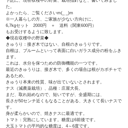
下記に、現在収穫中の野菜、栽培指針など、書いてみまし
た。
よかったら、ご覧くださいm(_ _)m
※一人暮らしの方、ご家族が少ない方向けに、
6,7kgセット 2000円 ＋ 送料（関東600円）
もお受けするように致します。
◆現在収穫中の野菜◆
きゅうり：接ぎ木ではない、自根のきゅうりです。
自根は、ブルームといって表面に白いガラス成分の粉をふき
ます。
これは、水分を保つための防御機能の一つです。
最近のきゅうりは、接ぎ木で、多くの場合は根がカボチャで
あるため、
きゅうり本来の性質、味が出ていないとされます。
ナス（減農薬栽培）、品種：庄屋大長。
まだ、取れ始めなので、短いですが、全盛期には、
長さが50センチ近くもなることがある、大きくて長いナスで
す。
身が柔らかいので、焼きナスに最適です。
トマト：完熟にしています。糖度は6前後です。
大玉トマトの平均的な糖度は、4～6度です。