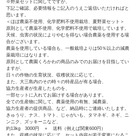
※野菜セットに関してですが、
下記ご確認、必要情報をご記入のうえご返信いただければと
思います。
＜ほぼ農薬不使用、化学肥料不使用栽培、夏野菜セット＞
原則として農薬不使用、化学肥料不使用で栽培しています。
天候、虫害の状況によりやむを得ない場合農薬を使用する場
合がございます。
農薬を使用している場合も、一般栽培よりは50％以上の減農
薬栽培にはなります。
原則として農園くろかわの商品のみでのお届けを目指してい
ますが、
日々の作物の生育状況、収穫状況に応じて、
また、大三島内のその時々の特産品が有る場合、
協力生産者が生産したものを、
一部セットに入れてお届けする場合があります。
全ての生産物に関して、農薬使用の有無、減農薬、
協力生産者の提供商品、など、納品時にご連絡いたします。
きゅうり、ナス、トマト、じゃがいも、タマネギ、ネギ、ニ
ンニク、ズッキーニなど、
約13kg 3000円 ＋ 送料（例えば関東600円）
また、収穫の状況に応じて、セット内容が若干変更になるこ