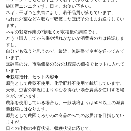
純国産ニンニクです。日々、お使い下さい。
ネギ：干ばつと虫害により、若干品質が落ちています。
枯れた外葉などを取らず収穫したほぼそのままお送りしてい
ます。
ネギの栽培作業の7割近くが収穫後の調整です。
どうせ購入してから傷や汚れがないか消費者の方は確認しま
すし、
自分でも洗うと思うので、最近、無調整でネギを送ってみて
います。
無調整の分、市場価格の3分の1程度の価格でセットに入れて
います。
◆栽培指針、セット内容◆
原則として農薬不使用、化学肥料不使用で栽培しています。
天候、虫害の状況によりやむを得ない場合農薬を使用する場
合がございます。
農薬を使用している場合も、一般栽培よりは50％以上の減農
薬栽培にはなります。
原則として農園くろかわの商品のみでのお届けを目指してい
ますが、
日々の作物の生育状況、収穫状況に応じて、