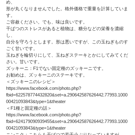
め、
形が丸くなりませんでした。格外価格で重量を計算していま
す。
ご容赦ください。でも、味は良いです。
干ばつのストレスがあると植物は、糖分などの栄養を濃縮
し、
自分を守ろうとします。形は悪いですが、この玉ねぎものす
ごく甘いです。
玉ねぎを輪切りにして、玉ねぎステーキとかにしてみてくだ
さい。甘いです。
ズッキーニ：F1でない固定種のズッキーニです。
お勧めは、ズッキーニのステーキです。
＜ズッキーニのレシピ＞
https://www.facebook.com/photo.php?
fbid=622578774432820&set=a.290642587626442.77993.1000
00421093843&type=1&theater
＜F1種と固定種の話＞
https://www.facebook.com/photo.php?
fbid=624179090939455&set=a.290642587626442.77993.1000
00421093843&type=1&theater
ニンニク：こちらも干ばつで若干小ぶりなっていますが、