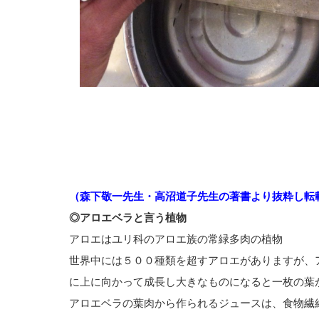
（森下敬一先生・高沼道子先生の著書より抜粋し転
◎アロエベラと言う植物
アロエはユリ科のアロエ族の常緑多肉の植物
世界中には５００種類を超すアロエがありますが、
に上に向かって成長し大きなものになると一枚の葉
アロエベラの葉肉から作られるジュースは、食物繊