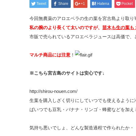
Tweet
Share
+1
Hatena
Pocket
今回無農薬のアロエベラの生の葉を宮古島より取り
私の腕のより長くて太いのですが、
苗木も生の葉も
市販で売られているアロエベラジュースは高価で、
マルチ商品には注意
！
※こちら宮古島のサイトは安心です↓
http://shirou-nouen.com/
生葉を購入しざく切りにしていつでも使えるように
ばいつでも豆乳・バナナ・リンゴ・蜂蜜などを加え
気持ち悪いでしょ、どんな製造過程で作られたか・