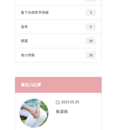
森下自然医学情報
3
薬草
6
開運
29
食の情報
18
最近の記事
2023.05.25
食源病