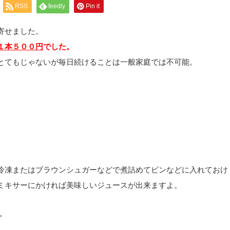
RSS
feedly
Pin it
寄せました。
１本５００円
でした。
とてもじゃないが毎日続けることは一般家庭では不可能。
冷凍またはブラウンシュガーなどで煮詰めてビンなどに入れておけ
ミキサーにかければ美味しいジュースが出来ますよ。
・