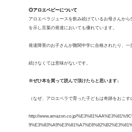
◎アロエベビーについて
アロエベラジュースを飲み続けているお母さんから
を示し言葉の発達においても優れています。
発達障害のお子さんが難関中学に合格されたり、一
続けなくては意味がないです。
※ぜひ本を買って読んで頂けたらと思います↓
（なぜ、アロエベラで育った子どもは奇跡をおこす
http://www.amazon.co.jp/%E3%81%AA%E3%
9%E3%83%A9%E3%81%A7%E8%82%B2%E3%81