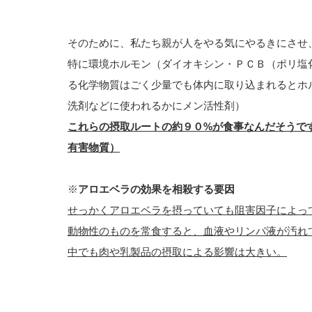
そのために、私たち親が人をやる気にやるきにさせ
特に環境ホルモン（ダイオキシン・ＰＣＢ（ポリ塩
る化学物質はごく少量でも体内に取り込まれるとホ
洗剤などに使われるかにメン活性剤）
これらの摂取ルートの約９０%が食事なんだそうで
有害物質）
※
アロエベラの効果を相殺する要因
せっかくアロエベラを摂っていても阻害因子によっ
動物性のものを常食すると、血液やリンパ液が汚れ
中でも肉や乳製品の摂取による影響は大きい。