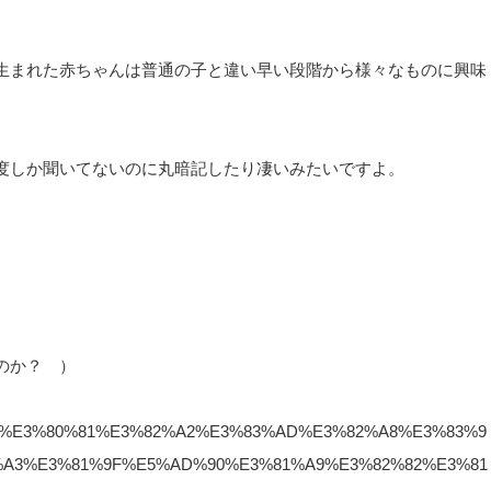
生まれた赤ちゃんは普通の子と違い早い段階から様々なものに興味
度しか聞いてないのに丸暗記したり凄いみたいですよ。
のか？ ）
81%9C%E3%80%81%E3%82%A2%E3%83%AD%E3%82%A8%E3%83%9
%A3%E3%81%9F%E5%AD%90%E3%81%A9%E3%82%82%E3%81