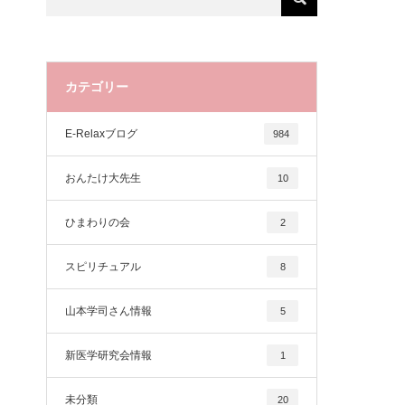
カテゴリー
E-Relaxブログ
984
おんたけ大先生
10
ひまわりの会
2
スピリチュアル
8
山本学司さん情報
5
新医学研究会情報
1
未分類
20