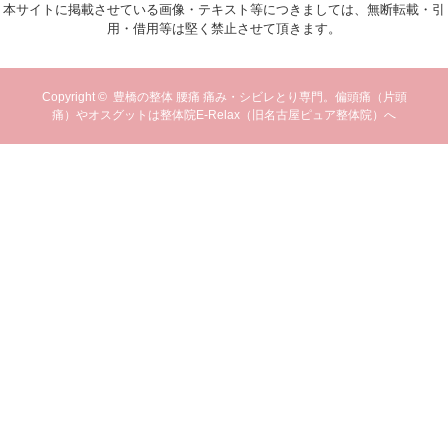
本サイトに掲載させている画像・テキスト等につきましては、無断転載・引
用・借用等は堅く禁止させて頂きます。
Copyright ©
豊橋の整体 腰痛 痛み・シビレとり専門。偏頭痛（片頭
痛）やオスグットは整体院E-Relax（旧名古屋ピュア整体院）へ