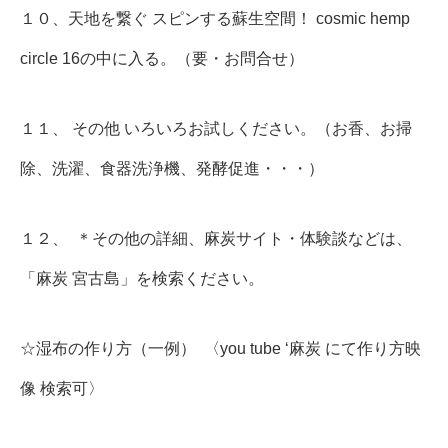
１０、天地を繋ぐ スピンする蘇生空間！ cosmic hemp
circle 16の中に入る。（要・お問合せ）
１１、 その他 いろいろお試しください。（お香、お掃
除、洗濯、食器洗浄機、発酵促進・・・）
１２、 ＊その他の詳細、麻炭サイト・体験談などは、
「麻炭 宮古島」を検索ください。
☆湿布の作り方（一例） 〈you tube ‘麻炭 にて作り方映
像 検索可〉