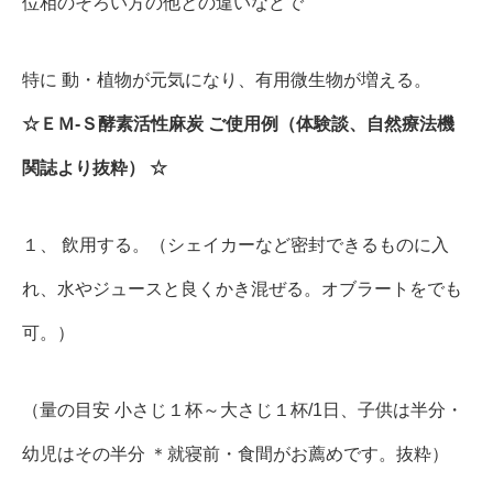
位相のそろい方の他との違いなどで
特に 動・植物が元気になり、有用微生物が増える。
☆ＥＭ-Ｓ酵素活性麻炭 ご使用例（体験談、自然療法機
関誌より抜粋） ☆
１、 飲用する。（シェイカーなど密封できるものに入
れ、水やジュースと良くかき混ぜる。オブラートをでも
可。）
（量の目安 小さじ１杯～大さじ１杯/1日、子供は半分・
幼児はその半分 ＊就寝前・食間がお薦めです。抜粋）