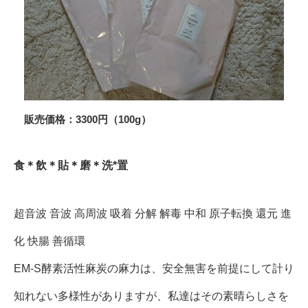
販売価格：3300円（100g）
食＊飲＊貼＊磨＊洗*置
超音波 音波 高周波 吸着 分解 解毒 中和 原子転換 還元 進
化 快腸 善循環
EM-S酵素活性麻炭の麻力は、安全無害を前提にして計り
知れない多様性がありますが、私達はその素晴らしさを