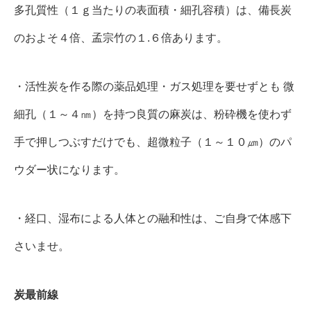
多孔質性（１ｇ当たりの表面積・細孔容積）は、備長炭
のおよそ４倍、孟宗竹の１.６倍あります。
・活性炭を作る際の薬品処理・ガス処理を要せずとも 微
細孔（１～４㎚）を持つ良質の麻炭は、粉砕機を使わず
手で押しつぶすだけでも、超微粒子（１～１０㎛）のパ
ウダー状になります。
・経口、湿布による人体との融和性は、ご自身で体感下
さいませ。
炭最前線