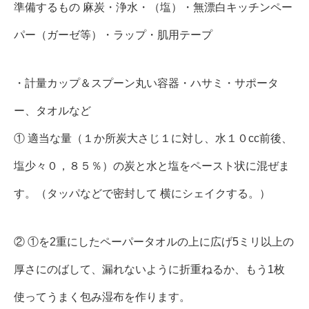
準備するもの 麻炭・浄水・（塩）・無漂白キッチンペー
パー（ガーゼ等）・ラップ・肌用テープ
・計量カップ＆スプーン丸い容器・ハサミ・サポータ
ー、タオルなど
① 適当な量（１か所炭大さじ１に対し、水１０cc前後、
塩少々０，８５％）の炭と水と塩をペースト状に混ぜま
す。（タッパなどで密封して 横にシェイクする。）
② ①を2重にしたペーパータオルの上に広げ5ミリ以上の
厚さにのばして、漏れないように折重ねるか、もう1枚
使ってうまく包み湿布を作ります。