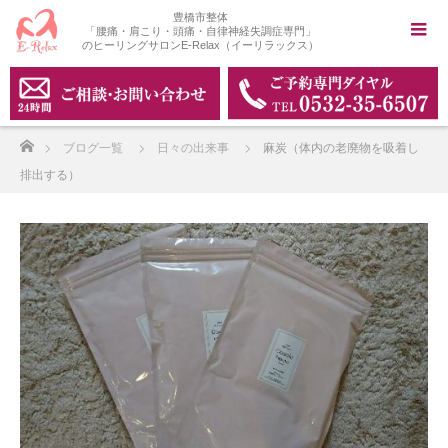
豊橋市整体
「腰痛・肩こり・頭痛・自律神経失調症専門」
のヒーリングサロンE-Relax（イーリラックス）
ホーム
ブログ一覧
日々の出来事
麻炭（体内の老廃物を吸着し
排出する）