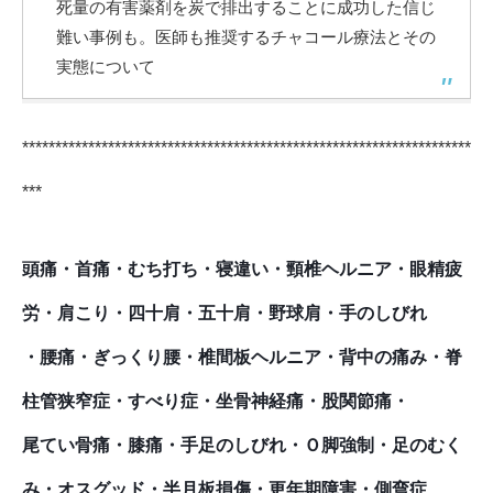
死量の有害薬剤を炭で排出することに成功した信じ
難い事例も。医師も推奨するチャコール療法とその
実態について
********************************************************************
***
頭痛・首痛・むち打ち・寝違い・頸椎ヘルニア・眼精疲
労・肩こり・四十肩・五十肩・野球肩・手のしびれ
・腰痛・ぎっくり腰・椎間板ヘルニア・背中の痛み・脊
柱管狭窄症・すべり症・坐骨神経痛・股関節痛・
尾てい骨痛・膝痛・手足のしびれ・Ｏ脚強制・足のむく
み・オスグッド・半月板損傷・更年期障害・側弯症