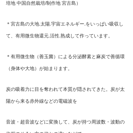
培地 中国自然栽培/制作地 宮古島）
＊宮古島の大地.太陽.宇宙エネルギー.をいっぱい吸収し
て、有用微生物還元.活性.熟成して作っています。
＊有用微生物（善玉菌）による分泌酵素と麻炭で善循環
（身体や大地）が始まります。
炭の吸着力に目を奪われて本質が隠されてきた。炭が太
陽から来る赤外線などの電磁波を
音波・超音波などに変換して、炭が持つ周波数・波動の