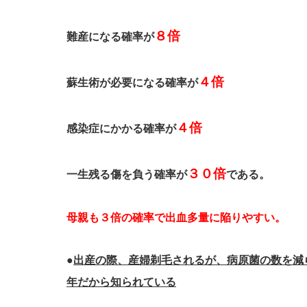
８倍
難産になる確率が
４倍
蘇生術が必要になる確率が
４倍
感染症にかかる確率が
３０倍
一生残る傷を負う確率が
である。
母親も３倍の確率で出血多量に陥りやすい。
●
出産の際、産婦剃毛されるが、病原菌の数を減
年だから知られている