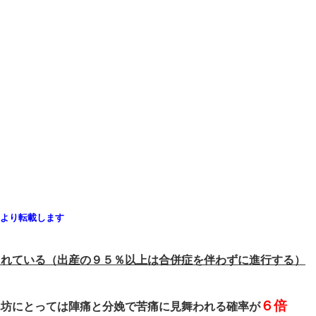
より転載します
されている（出産の９５％以上は合併症を伴わずに進行する）
６倍
ん坊にとっては陣痛と分娩で苦痛に見舞われる確率が