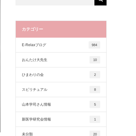
カテゴリー
E-Relaxブログ
984
おんたけ大先生
10
ひまわりの会
2
スピリチュアル
8
山本学司さん情報
5
新医学研究会情報
1
未分類
20