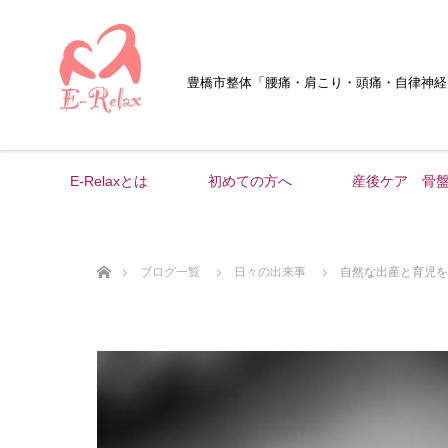
豊橋市整体
「腰痛・肩こり・頭痛・自律神経
E-Relaxとは
初めての方へ
産後ケア 骨
ホーム
ブログ一覧
日々の出来事
自然な出産と育児を