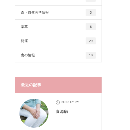
森下自然医学情報
3
薬草
6
開運
29
食の情報
18
代
最近の記事
2023.05.25
食源病