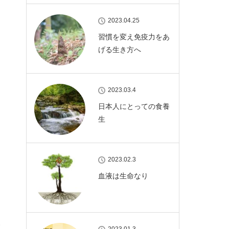
2023.04.25
習慣を変え免疫力をあ
わ
げる生き方へ
2023.03.4
日本人にとっての食養
生
2023.02.3
血液は生命なり
い