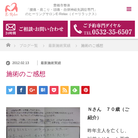
豊橋市整体
「腰痛・肩こり・頭痛・自律神経失調症専門」
のヒーリングサロンE-Relax（イーリラックス）
ホーム
ブログ一覧
最新施術実績
施術のご感想
2012.02.13
最新施術実績
施術のご感想
Ｎさん ７０歳（ご
紹介）
昨年主人を亡くし、