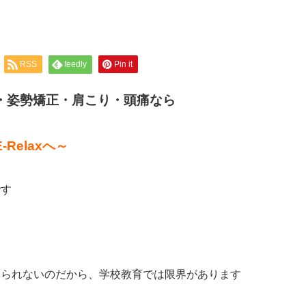
RSS
feedly
Pin it
・姿勢矯正・肩こり・頭痛なら
elaxへ～
です
えられないのだから、学校教育では限界があります