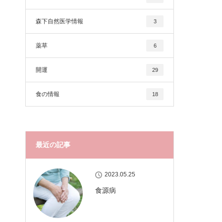
森下自然医学情報
3
薬草
6
開運
29
食の情報
18
最近の記事
2023.05.25
食源病