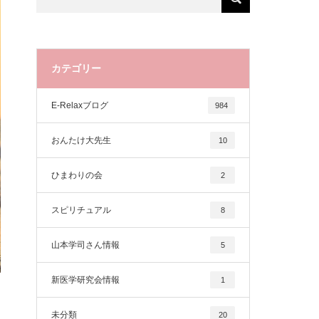
カテゴリー
E-Relaxブログ
984
おんたけ大先生
10
ひまわりの会
2
スピリチュアル
8
山本学司さん情報
5
新医学研究会情報
1
未分類
20