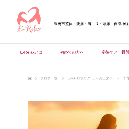
豊橋市整体
「腰痛・肩こり・頭痛・自律神経
E-Relaxとは
初めての方へ
産後ケア 骨
ホーム
ブログ一覧
E-Relaxブログ
,
日々の出来事
子