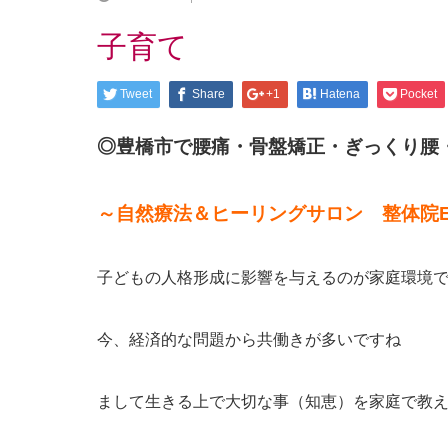
子育て
Tweet
Share
+1
Hatena
Pocket
◎豊橋市で腰痛・骨盤矯正・ぎっくり腰
～自然療法＆ヒーリングサロン 整体院E-R
子どもの人格形成に影響を与えるのが家庭環境
今、経済的な問題から共働きが多いですね
まして生きる上で大切な事（知恵）を家庭で教