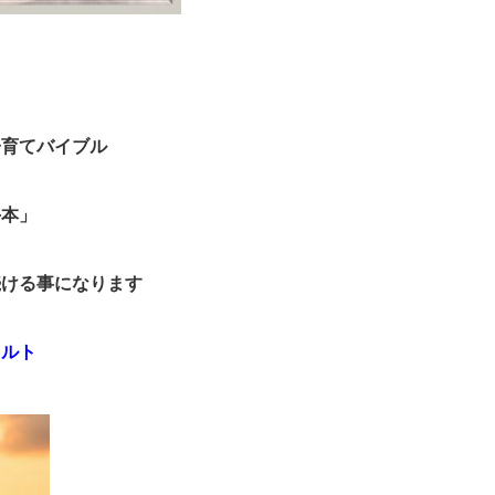
子育てバイブル
手本」
続ける事になります
ソルト