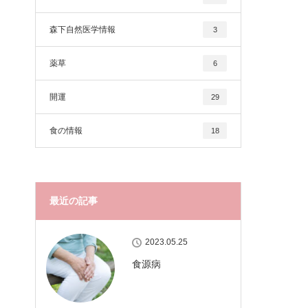
森下自然医学情報
3
薬草
6
開運
29
食の情報
18
最近の記事
2023.05.25
食源病