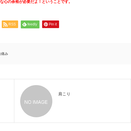
な心の余裕が必要だよ！ということです。
RSS
feedly
Pin it
の痛み
肩こり