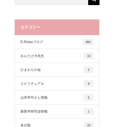
カテゴリー
E-Relaxブログ
984
おんたけ大先生
10
ひまわりの会
2
スピリチュアル
8
山本学司さん情報
5
新医学研究会情報
1
未分類
20