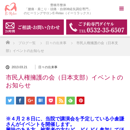
豊橋市整体
「腰痛・肩こり・頭痛・自律神経失調症専門」
のヒーリングサロンE-Relax（イーリラックス）
ホーム
ブログ一覧
日々の出来事
市民人権擁護の会（日本支
部）イベントのお知らせ
2013.03.21
日々の出来事
市民人権擁護の会（日本支部）イベントの
お知らせ
※４月２８日に、当院で講演会を予定している小倉謙
さんがイベントを開催します。
興味のある方、被害者の方など、どんどん参加してほ