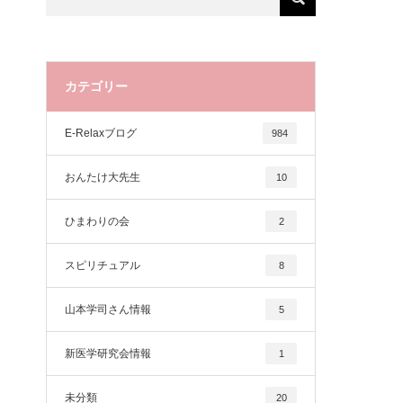
カテゴリー
E-Relaxブログ
984
おんたけ大先生
10
ひまわりの会
2
スピリチュアル
8
山本学司さん情報
5
新医学研究会情報
1
未分類
20