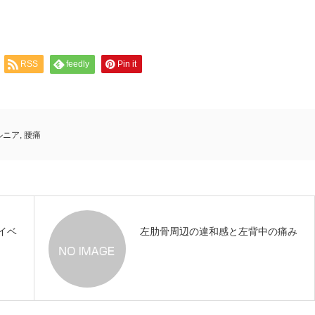
RSS
feedly
Pin it
ルニア
,
腰痛
イベ
左肋骨周辺の違和感と左背中の痛み