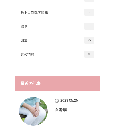
森下自然医学情報
3
薬草
6
開運
29
食の情報
18
最近の記事
2023.05.25
食源病