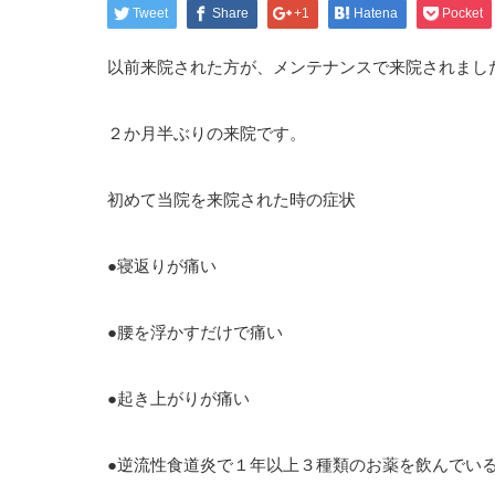
Tweet
Share
+1
Hatena
Pocket
以前来院された方が、メンテナンスで来院されまし
２か月半ぶりの来院です。
初めて当院を来院された時の症状
●寝返りが痛い
●腰を浮かすだけで痛い
●起き上がりが痛い
●逆流性食道炎で１年以上３種類のお薬を飲んでい