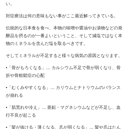
い。
対症療法は何の意味もない事がここ最近解ってきている。
伝統的な日本食を食べ、本物の味噌や醤油やお漬物などの発
酵品を摂るのが一番よいということ、そして減塩ではなく本
物のミネラルを含んだ塩を取るべきです。
そしてミネラルが不足すると様々な病気の原因となります。
•「骨がもろくなる」… カルシウム不足で骨が弱くなり、骨
折や骨粗鬆症の心配
•「むくみやすくなる」… カリウムとナトリウムのバランス
が崩れる
•「肌荒れや冷え」… 亜鉛・マグネシウムなどが不足し、血
行不良が起こる
•「髪が抜ける・薄くなる、爪が弱くなる」… 髪や爪はたん