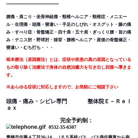
**********************************
腰痛・肩こり・坐骨神経痛・頸椎ヘルニア・頸椎症・メニエー
ル・生理痛・頭痛・寝違い・手足のしびれ・オスグット・
膝の痛
み・すべり症・骨盤矯正・四十肩・五十肩・ぎっくり腰・首の痛
み・テニス肘・野球肘・猫背・腰椎ヘルニア・
産後の骨盤矯正・
寝違い・むち打ち・・・
根本療法（原因療法）とは、症状や疾患の真の原因となっている
もの取り除く治療法で
身体の自然治癒力を引き出し回復へ導きま
す。
※あらゆる症状に対応しますので、お気軽にご相談下さい
頭痛・痛み・シビレ専門
整体院Ｅ－Ｒｅｌ
ａｘ
完全予約制：
0532-35-6507
豊橋市佐藤４丁目36-14 （６５系統バス バス停佐藤東から南