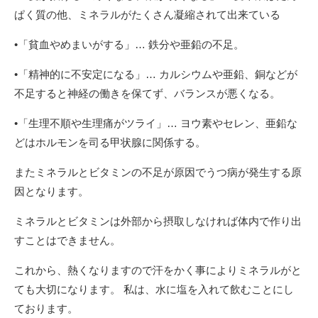
ぱく質の他、ミネラルがたくさん凝縮されて出来ている
•「貧血やめまいがする」… 鉄分や亜鉛の不足。
•「精神的に不安定になる」… カルシウムや亜鉛、銅などが
不足すると神経の働きを保てず、バランスが悪くなる。
•「生理不順や生理痛がツライ」… ヨウ素やセレン、亜鉛な
どはホルモンを司る甲状腺に関係する。
またミネラルとビタミンの不足が原因でうつ病が発生する原
因となります。
ミネラルとビタミンは外部から摂取しなければ体内で作り出
すことはできません。
これから、熱くなりますので汗をかく事によりミネラルがと
ても大切になります。 私は、水に塩を入れて飲むことにし
ております。