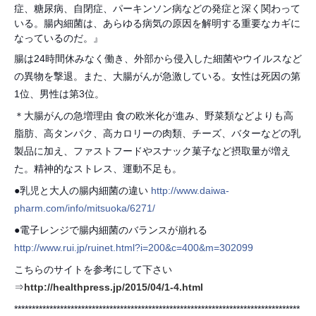
症、糖尿病、自閉症、パーキンソン病などの発症と深く関わって
いる。腸内細菌は、あらゆる病気の原因を解明する重要なカギに
なっているのだ。』
腸は24時間休みなく働き、外部から侵入した細菌やウイルスなど
の異物を撃退。また、大腸がんが急激している。女性は死因の第
1位、男性は第3位。
＊大腸がんの急増理由 食の欧米化が進み、野菜類などよりも高
脂肪、高タンパク、高カロリーの肉類、チーズ、バターなどの乳
製品に加え、ファストフードやスナック菓子など摂取量が増え
た。精神的なストレス、運動不足も。
●乳児と大人の腸内細菌の違い
http://www.daiwa-
pharm.com/info/mitsuoka/6271/
●電子レンジで腸内細菌のバランスが崩れる
http://www.rui.jp/ruinet.html?i=200&c=400&m=302099
こちらのサイトを参考にして下さい
⇒
http://healthpress.jp/2015/04/1-4.html
*********************************************************************************