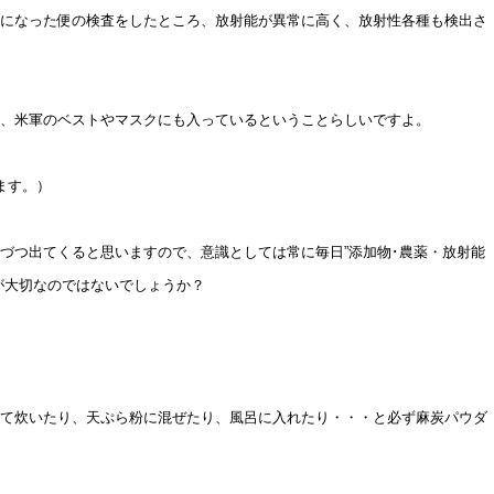
になった便の検査をしたところ、放射能が異常に高く、放射性各種も検出さ
、米軍のベストやマスクにも入っているということらしいですよ。
ます。）
づつ出てくると思いますので、意識としては常に毎日”添加物･農薬・放射能
が大切なのではないでしょうか？
て炊いたり、天ぷら粉に混ぜたり、風呂に入れたり・・・と必ず麻炭パウダ