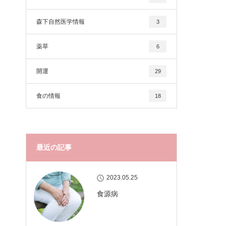
森下自然医学情報
3
薬草
6
開運
29
食の情報
18
最近の記事
2023.05.25
食源病