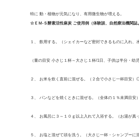
特に 動・植物が元気になり、有用微生物が増える。
☆ＥＭ-Ｓ酵素活性麻炭 ご使用例（体験談、自然療法機関誌
１、 飲用する。（シェイカーなど密封できるものに入れ、
（量の目安 小さじ１杯～大さじ１杯/1日、子供は半分・幼
２、 お米を炊く直前に混ぜる。（２合で小さじ一杯目安）
３、 パンなどを焼くときに混ぜる。（全体の１％未満目安
４、 お風呂に３～１０ｇ以上入れて入浴する。（お湯が真
５、 お塩と混ぜて頭を洗う。（大さじ一杯・シャンプーに