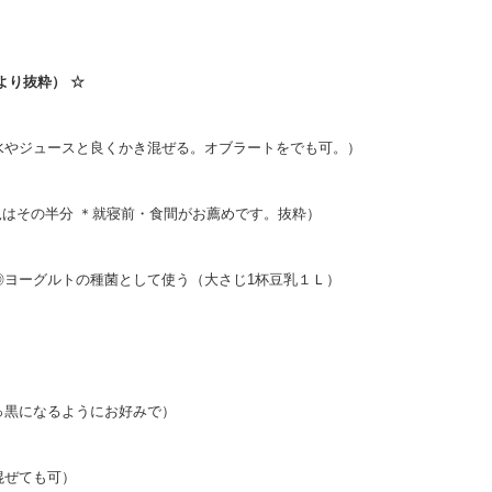
より抜粋） ☆
水やジュースと良くかき混ぜる。オブラートをでも可。）
児はその半分 ＊就寝前・食間がお薦めです。抜粋）
◎ヨーグルトの種菌として使う（大さじ1杯豆乳１Ｌ）
）
っ黒になるようにお好みで）
混ぜても可）