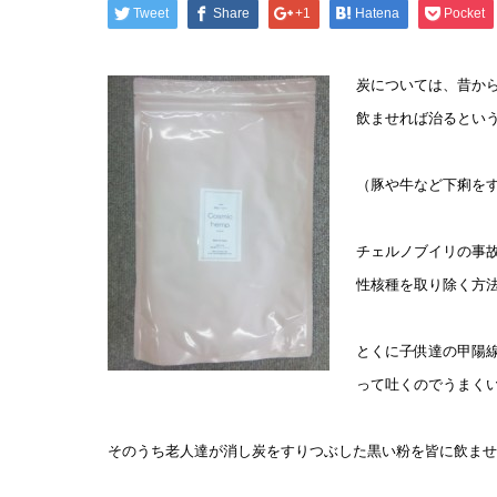
Tweet
Share
+1
Hatena
Pocket
炭については、昔か
飲ませれば治るとい
（豚や牛など下痢を
チェルノブイリの事
性核種を取り除く方
とくに子供達の甲陽
って吐くのでうまく
そのうち老人達が消し炭をすりつぶした黒い粉を皆に飲ませ