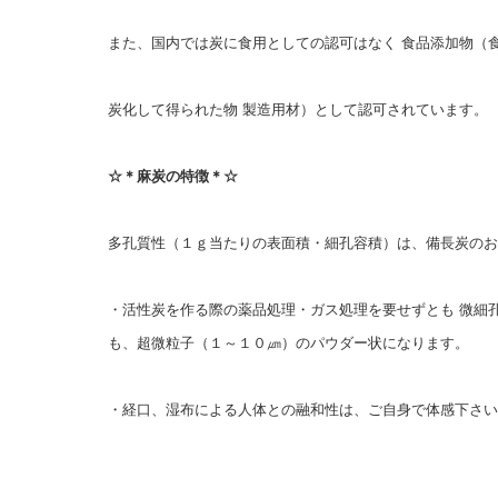
また、国内では炭に食用としての認可はなく 食品添加物（
炭化して得られた物 製造用材）として認可されています。
☆＊麻炭の特徴＊☆
多孔質性（１ｇ当たりの表面積・細孔容積）は、備長炭のお
・活性炭を作る際の薬品処理・ガス処理を要せずとも 微細
も、超微粒子（１～１０㎛）のパウダー状になります。
・経口、湿布による人体との融和性は、ご自身で体感下さい