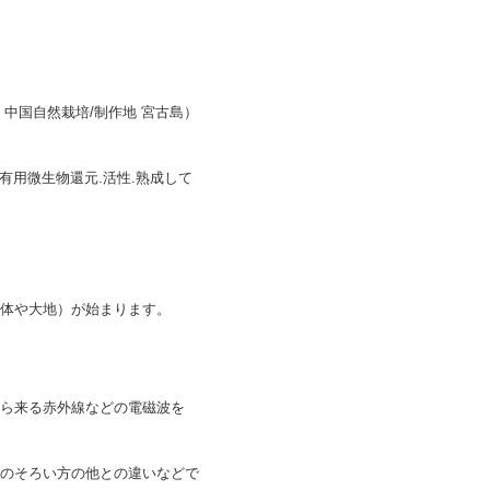
中国自然栽培/制作地 宮古島）
有用微生物還元.活性.熟成して
体や大地）が始まります。
ら来る赤外線などの電磁波を
のそろい方の他との違いなどで