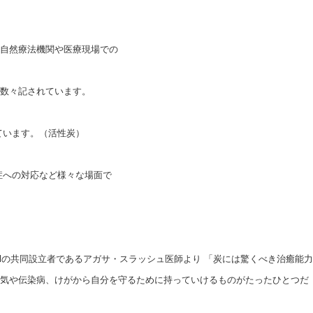
自然療法機関や医療現場での
数々記されています。
ています。（活性炭）
症への対応など様々な場面で
and Medicalの共同設立者であるアガサ・スラッシュ医師より 「炭には驚くべき治癒能力
気や伝染病、けがから自分を守るために持っていけるものがたったひとつだ