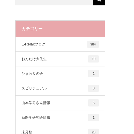
カテゴリー
E-Relaxブログ
984
おんたけ大先生
10
ひまわりの会
2
スピリチュアル
8
山本学司さん情報
5
新医学研究会情報
1
未分類
20