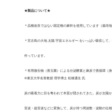
★製品について★
＊品種改良ではない固定種の麻幹を使用しています（栽培地 
＊宮古島の大地.太陽.宇宙エネルギー.をいっぱい吸収して、
作っています。
＊有用微生物（善玉菌）による分泌酵素と麻炭で善循環（身
✡東京大学名誉教授 理学博士 松橋通生 氏
炭の吸着力に目を奪われて本質が隠されてきた。炭が太陽か
音波・超音波などに変換して、炭が持つ周波数・波動の位相