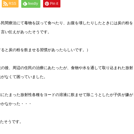
RSS
feedly
Pin it
ら民間療法にて毒物を誤って食べたり、お腹を壊したりしたときには炭の粉を
う言い伝えがあったそうです。
すると炭の粉を飲ませる習慣があったらしいです。）
故の後、周辺の住民の治療にあたったが、食物や水を通して取り込まれた放射
法がなくて困っていました。
線にたまった放射性各種をヨードの溶液に飲ませて除こうとしたが子供が嫌が
いかなかった・・・
たそうです。