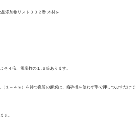
食品添加物リスト３３２番 木材を
よそ４倍、孟宗竹の１.６倍あります。
孔（１～４㎚）を持つ良質の麻炭は、粉砕機を使わず手で押しつぶすだけで
ませ。