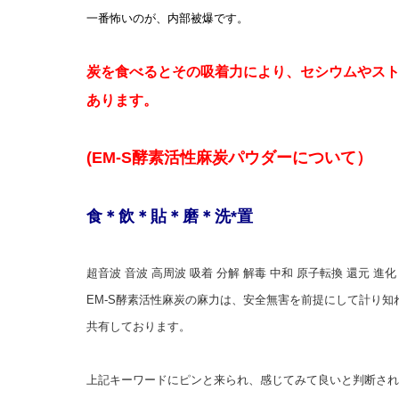
一番怖いのが、内部被爆です。
炭を食べるとその吸着力により、セシウムやス
あります。
(EM-S酵素活性麻炭パウダーについて）
食＊飲＊貼＊磨＊洗*置
超音波 音波 高周波 吸着 分解 解毒 中和 原子転換 還元 進化
EM-S酵素活性麻炭の麻力は、安全無害を前提にして計り
共有しております。
上記キーワードにピンと来られ、感じてみて良いと判断され