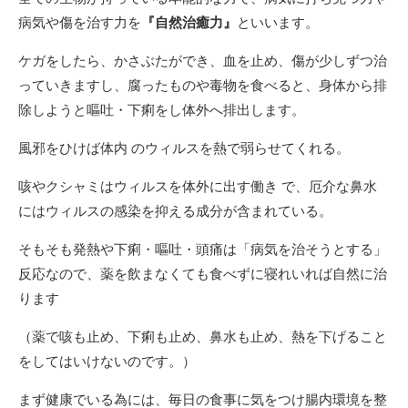
病気や傷を治す力を
『自然治癒力』
といいます。
ケガをしたら、かさぶたができ、血を止め、傷が少しずつ治
っていきますし、腐ったものや毒物を食べると、身体から排
除しようと嘔吐・下痢をし体外へ排出します。
風邪をひけば体内 のウィルスを熱で弱らせてくれる。
咳やクシャミはウィルスを体外に出す働き で、厄介な鼻水
にはウィルスの感染を抑える成分が含まれている。
そもそも発熱や下痢・嘔吐・頭痛は「病気を治そうとする」
反応なので、薬を飲まなくても食べずに寝れいれば自然に治
ります
（薬で咳も止め、下痢も止め、鼻水も止め、熱を下げること
をしてはいけないのです。）
まず健康でいる為には、毎日の食事に気をつけ腸内環境を整