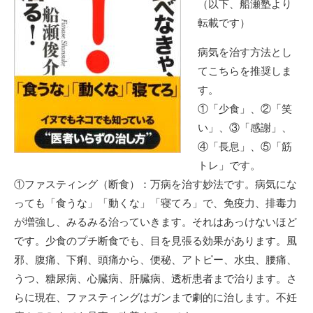
（以下、船瀬塾より
転載です）
病気を治す方法とし
てこちらを推奨しま
す。
①「少食」、②「笑
い」、③「感謝」、
④「長息」、⑤「筋
トレ」です。
①ファスティング（断食）：万病を治す妙法です。病気にな
っても「食うな」「動くな」「寝てろ」で、免疫力、排毒力
が増強し、みるみる治っていきます。それはあっけないほど
です。少食のプチ断食でも、目を見張る効果があります。風
邪、腹痛、下痢、頭痛から、便秘、アトピー、水虫、腰痛、
うつ、糖尿病、心臓病、肝臓病、透析患者まで治ります。さ
らに現在、ファスティングはガンまで劇的に治します。不妊