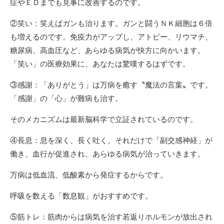
症やＥＤまでも見事に改善するのです。
②笑い：笑えばガンも治ります。ガンと闘うＮＫ細胞は６倍
も増えるのです。免疫力がアップし、アトピー、リウマチ、
糖尿病、高血圧など、あらゆる病気が快方に向かいます。
「笑い」の医療効果に、あなたは驚嘆するはずです。
③感謝：「ありがとう」は万病を癒す〝魔法の言葉〟です。
「感謝」の「心」が難病も治す。
そのメカニズムは最新脳科学で立証されているのです。
④長息：息を深く、長く吐く。それだけで「副交感神経」が
働き、血行が促進され、あらゆる病気が治っていきます。
万病は低血流、低酸素から発症するからです。
呼吸を数える「数息観」がおすすめです。
⑤筋トレ：筋肉からは病気を治す若返りホルモンが放出され