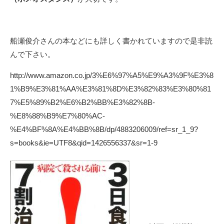
船瀬俊介さんの本などにも詳しく書かれていますので是非読
んで下さい。
http://www.amazon.co.jp/3%E6%97%A5%E9%A3%9F%E3%8
1%B9%E3%81%AA%E3%81%8D%E3%82%83%E3%80%81
7%E5%89%B2%E6%B2%BB%E3%82%8B-
%E8%88%B9%E7%80%AC-
%E4%BF%8A%E4%BB%8B/dp/4883206009/ref=sr_1_9?
s=books&ie=UTF8&qid=1426556337&sr=1-9