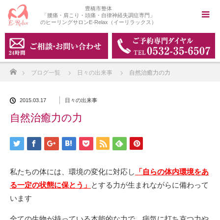
豊橋市整体
「腰痛・肩こり・頭痛・自律神経失調症専門」
のヒーリングサロンE-Relax（イーリラックス）
ホーム
ブログ一覧
日々の出来事
自然治癒力の力
2015.03.17
日々の出来事
自然治癒力の力
私たちの体には、環境の変化に対応し
「自らの体内環境をあ
る一定の状態に保とう」
とする力が生まれながらに備わって
います
全ての生物が持っている本能的な力で、病気に打ち克つ力や